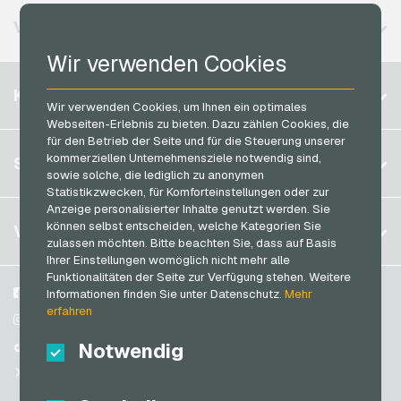
Lieferando Geschenkkarten
Vodafone Handyguthaben
MuchBetter Bezahlkarten
VERFÜGBARE REGIONEN
MediaMarkt Geschenkkarten
Neosurf Bezahlkarten
Wir verwenden Cookies
Microsoft Geschenkkarten
PaysafeCard Bezahlkarten
Belgien
Netflix Geschenkkarten
KONTO
PCS Bezahlkarten
Wir verwenden Cookies, um Ihnen ein optimales
Brasilien
OBI Geschenkkarten
Webseiten-Erlebnis zu bieten. Dazu zählen Cookies, die
Razer Gold Bezahlkarten
für den Betrieb der Seite und für die Steuerung unserer
Deutschland (DE)
OTTO Geschenkkarten
Registrieren
kommerziellen Unternehmensziele notwendig sind,
SERVICE
Transcash Bezahlkarten
Deutschland (EN)
sowie solche, die lediglich zu anonymen
PeterPane Geschenkkarten
Anmelden
Statistikzwecken, für Komforteinstellungen oder zur
Frankreich
Rewe Geschenkkarten
Anzeige personalisierter Inhalte genutzt werden. Sie
Mein Warenkorb
Italien
FAQ
können selbst entscheiden, welche Kategorien Sie
VGO-SHOP
Rituals Geschenkkarten
zulassen möchten. Bitte beachten Sie, dass auf Basis
Zahlungsmethoden
Ihrer Einstellungen womöglich nicht mehr alle
roastmarket Geschenkkarten
Niederlande
Funktionalitäten der Seite zur Verfügung stehen. Weitere
AGB
&
Widerrufsrecht
Rossmann Geschenkkarten
Österreich
Über uns
Facebook
Informationen finden Sie unter Datenschutz.
Mehr
Datenschutzrichtlinien
erfahren
Portugal
RTL+ Geschenkkarten
Blog
Instagram
Schweiz (DE)
Notwendig
Partner
TikTok
Saturn Geschenkkarten
Schweiz (FR)
@VGO_com
SB-Tankstelle Geschenkkarten
Schweiz (IT)