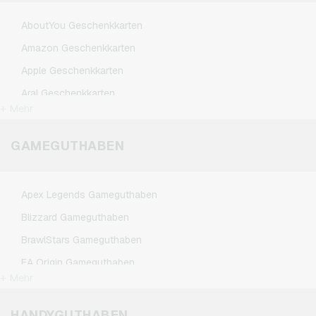
AboutYou Geschenkkarten
Amazon Geschenkkarten
Apple Geschenkkarten
Aral Geschenkkarten
+ Mehr
ASOS Geschenkkarten
BestChoice Premium Geschenkkarten
GAMEGUTHABEN
CircleK Geschenkkarten
DAZN Geschenkkarten
Apex Legends Gameguthaben
DisneyPlus Geschenkkarten
Blizzard Gameguthaben
Dominos-Pizza Geschenkkarten
BrawlStars Gameguthaben
Douglas Geschenkkarten
EA Origin Gameguthaben
Fleurop Geschenkkarten
+ Mehr
League of Legends Gameguthaben
Flixbus Geschenkkarten
Minecraft Gameguthaben
HANDYGUTHABEN