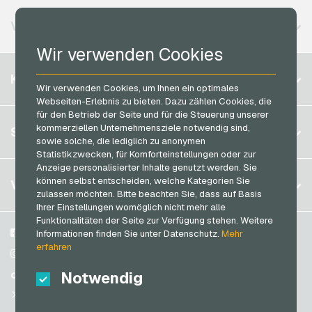
Lieferando Geschenkkarten
Vodafone Handyguthaben
MuchBetter Bezahlkarten
VERFÜGBARE REGIONEN
MediaMarkt Geschenkkarten
Neosurf Bezahlkarten
Wir verwenden Cookies
Microsoft Geschenkkarten
PaysafeCard Bezahlkarten
Belgien
Netflix Geschenkkarten
KONTO
PCS Bezahlkarten
Wir verwenden Cookies, um Ihnen ein optimales
Brasilien
OBI Geschenkkarten
Webseiten-Erlebnis zu bieten. Dazu zählen Cookies, die
Razer Gold Bezahlkarten
für den Betrieb der Seite und für die Steuerung unserer
Deutschland (DE)
OTTO Geschenkkarten
Registrieren
kommerziellen Unternehmensziele notwendig sind,
SERVICE
Transcash Bezahlkarten
Deutschland (EN)
sowie solche, die lediglich zu anonymen
PeterPane Geschenkkarten
Anmelden
Statistikzwecken, für Komforteinstellungen oder zur
Frankreich
Rewe Geschenkkarten
Anzeige personalisierter Inhalte genutzt werden. Sie
Mein Warenkorb
Italien
FAQ
können selbst entscheiden, welche Kategorien Sie
VGO-SHOP
Rituals Geschenkkarten
zulassen möchten. Bitte beachten Sie, dass auf Basis
Zahlungsmethoden
Ihrer Einstellungen womöglich nicht mehr alle
roastmarket Geschenkkarten
Niederlande
Funktionalitäten der Seite zur Verfügung stehen. Weitere
AGB
&
Widerrufsrecht
Rossmann Geschenkkarten
Österreich
Über uns
Facebook
Informationen finden Sie unter Datenschutz.
Mehr
Datenschutzrichtlinien
erfahren
Portugal
RTL+ Geschenkkarten
Blog
Instagram
Schweiz (DE)
Notwendig
Partner
TikTok
Saturn Geschenkkarten
Schweiz (FR)
@VGO_com
SB-Tankstelle Geschenkkarten