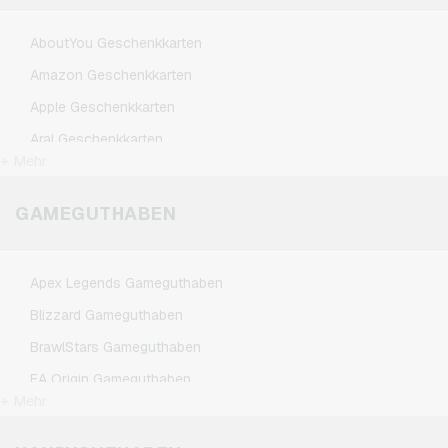
AboutYou Geschenkkarten
Amazon Geschenkkarten
Apple Geschenkkarten
Aral Geschenkkarten
+ Mehr
ASOS Geschenkkarten
BestChoice Premium Geschenkkarten
GAMEGUTHABEN
CircleK Geschenkkarten
DAZN Geschenkkarten
Apex Legends Gameguthaben
DisneyPlus Geschenkkarten
Blizzard Gameguthaben
Dominos-Pizza Geschenkkarten
BrawlStars Gameguthaben
Douglas Geschenkkarten
EA Origin Gameguthaben
Fleurop Geschenkkarten
+ Mehr
League of Legends Gameguthaben
Flixbus Geschenkkarten
Minecraft Gameguthaben