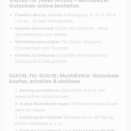
Vielfalt für jeden Anlass – MuchBetter
Gutschein online bestellen
Flexible Werte:
Beliebte Fixbeträge (z. B. 30 €, 50 €,
100 €) – je nach Verfügbarkeit.
Ideales Geschenk:
Digital und sofort da – keine
Versandkosten, kein Warten.
Vielseitig einsetzbar:
Für Online-Shopping,
Entertainment oder Services.
Direkte Zustellung:
Gutschein wird sofort nach
Zahlung per E-Mail geliefert.
Schritt-für-Schritt: MuchBetter Gutschein
kaufen, erhalten & einlösen
Betrag auswählen:
Entscheide dich für den
gewünschten Gutscheinwert.
In den Warenkorb legen:
Prüfe deine Auswahl und
gehe zur Kasse.
Zahlungsart wählen:
Bezahle sicher mit PayPal,
Klarna, Kreditkarte u. v. m.
Digitale Zustellung:
Dein
Gutscheincode/PIN