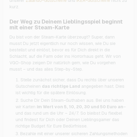
unserer
Zalando-Gutscheine
und
IKEA-Gutscheine
nicht zu
kurz.
Der Weg zu Deinem Lieblingsspiel beginnt
mit einer Steam-Karte
Du bist von der Steam-Karte überzeugt? Super, dann
musst Du jetzt eigentlich nur noch wissen, wie Du sie
bestellst und einlöst, bevor es für Dich direkt in die
Schlacht, auf die Farm oder ins Horrorhaus geht. Wir von
VGO-Shop zeigen Dir natürlich gern, wie Du vorgehen
musst – und das alles Step-by-Step.
Stelle zunächst sicher, dass Du rechts über unseren
Gutscheinen
das richtige Land
angegeben hast. Dies
ist wichtig für die spätere Einlösung.
Suche Dir Dein Steam-Guthaben aus. Bei uns haben
wir Karten
im Wert von 5, 10, 20, 30 und 50 Euro an
–
und das rund um die Uhr – 24/7. So bleibst Du flexibel
und findest für Dich oder Deinen Lieblingsgamer das
richtige Budget für Eure Bedürfnisse.
Bezahle mit einer unserer sicheren Zahlungsmethoden