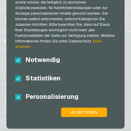
Deutschland (EN)
sowie solche, die lediglich zu anonymen
PeterPane Geschenkkarten
Anmelden
Statistikzwecken, für Komforteinstellungen oder zur
Frankreich
Rewe Geschenkkarten
Anzeige personalisierter Inhalte genutzt werden. Sie
Mein Warenkorb
Italien
FAQ
können selbst entscheiden, welche Kategorien Sie
VGO-SHOP
Rituals Geschenkkarten
zulassen möchten. Bitte beachten Sie, dass auf Basis
Zahlungsmethoden
Ihrer Einstellungen womöglich nicht mehr alle
roastmarket Geschenkkarten
Niederlande
Funktionalitäten der Seite zur Verfügung stehen. Weitere
AGB
&
Widerrufsrecht
Rossmann Geschenkkarten
Österreich
Über uns
Facebook
Informationen finden Sie unter Datenschutz.
Mehr
Datenschutzrichtlinien
erfahren
Portugal
RTL+ Geschenkkarten
Blog
Instagram
Schweiz (DE)
Notwendig
Partner
TikTok
Saturn Geschenkkarten
Schweiz (FR)
@VGO_com
SB-Tankstelle Geschenkkarten
Schweiz (IT)
Statistiken
Shell Geschenkkarten
Support
Shop-Apotheke Geschenkkarten
Spanien
AGB
Personalisierung
Spotify Premium Geschenkkarten
USA (EN)
Sicherheit & Verifikation
Datenschutzrichtlinien
Thalia Geschenkkarten
USA (ES)
Impressum
AKZEPTIEREN
Großbritannien und Nordirland
TikTok Geschenkkarten
Australien
toom Geschenkkarten
© 2026 vgo-shop.com