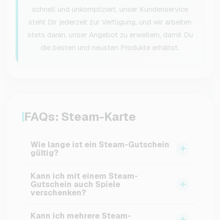
schnell und unkompliziert, unser Kundenservice
steht Dir jederzeit zur Verfügung, und wir arbeiten
stets daran, unser Angebot zu erweitern, damit Du
die besten und neusten Produkte erhältst.
FAQs: Steam-Karte
Wie lange ist ein Steam-Gutschein
gültig?
Steam-Guthaben verfällt nicht. Sobald Du den
Kann ich mit einem Steam-
Gutschein eingelöst hast, bleibt das Guthaben
Gutschein auch Spiele
verschenken?
unbegrenzt auf Deinem Steam-Konto
gespeichert.
Nicht direkt. Du kannst Dir mit dem Gutschein
Kann ich mehrere Steam-