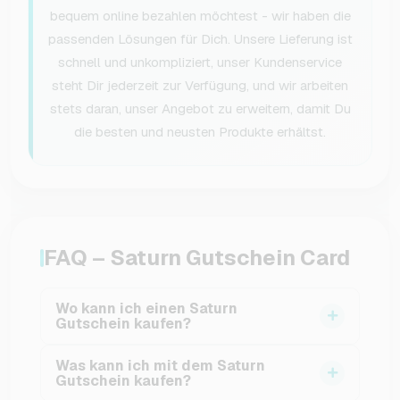
bequem online bezahlen möchtest - wir haben die
passenden Lösungen für Dich. Unsere Lieferung ist
schnell und unkompliziert, unser Kundenservice
steht Dir jederzeit zur Verfügung, und wir arbeiten
stets daran, unser Angebot zu erweitern, damit Du
die besten und neusten Produkte erhältst.
FAQ – Saturn Gutschein Card
Wo kann ich einen Saturn
Gutschein kaufen?
Am einfachsten und schnellsten kannst Du
Was kann ich mit dem Saturn
Deinen Gutschein hier im
VGO-Shop
erwerben.
Gutschein kaufen?
Wir senden Dir den Code sofort digital zu,