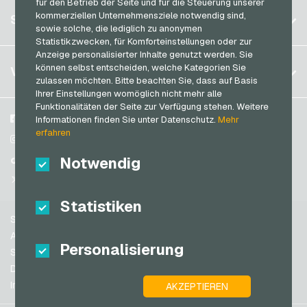
für den Betrieb der Seite und für die Steuerung unserer
Deutschland (DE)
OTTO Geschenkkarten
Registrieren
kommerziellen Unternehmensziele notwendig sind,
SERVICE
Transcash Bezahlkarten
Deutschland (EN)
sowie solche, die lediglich zu anonymen
PeterPane Geschenkkarten
Anmelden
Statistikzwecken, für Komforteinstellungen oder zur
Frankreich
Rewe Geschenkkarten
Anzeige personalisierter Inhalte genutzt werden. Sie
Mein Warenkorb
Italien
FAQ
können selbst entscheiden, welche Kategorien Sie
VGO-SHOP
Rituals Geschenkkarten
zulassen möchten. Bitte beachten Sie, dass auf Basis
Zahlungsmethoden
Ihrer Einstellungen womöglich nicht mehr alle
roastmarket Geschenkkarten
Niederlande
Funktionalitäten der Seite zur Verfügung stehen. Weitere
AGB
&
Widerrufsrecht
Rossmann Geschenkkarten
Österreich
Über uns
Facebook
Informationen finden Sie unter Datenschutz.
Mehr
Datenschutzrichtlinien
erfahren
Portugal
RTL+ Geschenkkarten
Blog
Instagram
Schweiz (DE)
Notwendig
Partner
TikTok
Saturn Geschenkkarten
Schweiz (FR)
@VGO_com
SB-Tankstelle Geschenkkarten
Schweiz (IT)
Statistiken
Shell Geschenkkarten
Support
Shop-Apotheke Geschenkkarten
Spanien
AGB
Personalisierung
Spotify Premium Geschenkkarten
USA (EN)
Sicherheit & Verifikation
Datenschutzrichtlinien
Thalia Geschenkkarten
USA (ES)
Impressum
AKZEPTIEREN
Großbritannien und Nordirland
TikTok Geschenkkarten