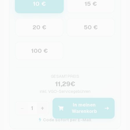
10 €
15 €
20 €
50 €
100 €
GESAMTPREIS
11,29€
inkl.
VGO-Servicegebühren
In meinen
−
+
Warenkorb
Code sofort per E-Mail