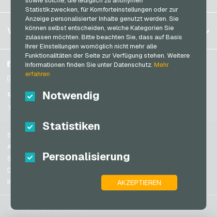
sowie solche, die lediglich zu anonymen
PeterPane Geschenkkarten
Anmelden
Statistikzwecken, für Komforteinstellungen oder zur
Frankreich
Rewe Geschenkkarten
Anzeige personalisierter Inhalte genutzt werden. Sie
Mein Warenkorb
Italien
FAQ
können selbst entscheiden, welche Kategorien Sie
VGO-SHOP
Rituals Geschenkkarten
zulassen möchten. Bitte beachten Sie, dass auf Basis
Zahlungsmethoden
Ihrer Einstellungen womöglich nicht mehr alle
roastmarket Geschenkkarten
Niederlande
Funktionalitäten der Seite zur Verfügung stehen. Weitere
AGB
&
Widerrufsrecht
Rossmann Geschenkkarten
Österreich
Über uns
Facebook
Informationen finden Sie unter Datenschutz.
Mehr
Datenschutzrichtlinien
erfahren
Portugal
RTL+ Geschenkkarten
Blog
Instagram
Schweiz (DE)
Notwendig
Partner
TikTok
Saturn Geschenkkarten
Schweiz (FR)
@VGO_com
SB-Tankstelle Geschenkkarten
Schweiz (IT)
Statistiken
Shell Geschenkkarten
Support
Shop-Apotheke Geschenkkarten
Spanien
AGB
Personalisierung
Spotify Premium Geschenkkarten
USA (EN)
Sicherheit & Verifikation
Datenschutzrichtlinien
Thalia Geschenkkarten
USA (ES)
Impressum
AKZEPTIEREN
Großbritannien und Nordirland
TikTok Geschenkkarten
Australien
toom Geschenkkarten
© 2026 vgo-shop.com
Kanada