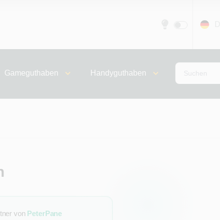
D
Gameguthaben
Handyguthaben
n
rtner von
PeterPane