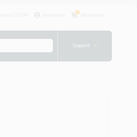
0
eutsch
EUR
Anmelden
Warenkorb
Support