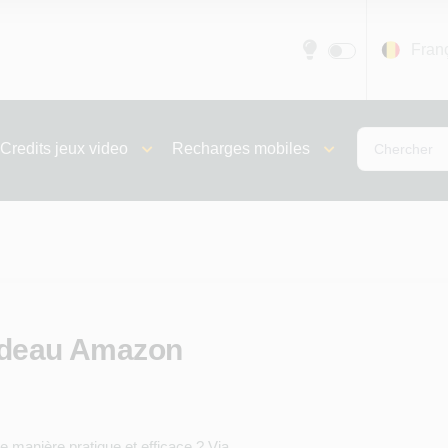
Fran
Credits jeux video
Recharges mobiles
adeau Amazon
 manière pratique et efficace ? Via