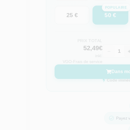
POPULAIRE
50 €
25 €
PRIX TOTAL
52,49€
−
inkl.
VGO-Frais de service
Dans mo
Code immédi
Payez v