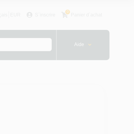
0
çais
EUR
S´inscrire
Panier d´achat
Aide