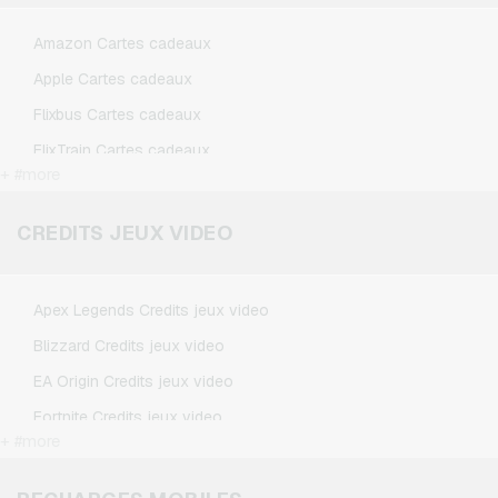
Amazon Cartes cadeaux
Apple Cartes cadeaux
Flixbus Cartes cadeaux
FlixTrain Cartes cadeaux
+ #more
Google Play Cartes cadeaux
Kennzeichengenerator Cartes cadeaux
CREDITS JEUX VIDEO
Microsoft Cartes cadeaux
Netflix Cartes cadeaux
Apex Legends Credits jeux video
Spotify Premium Cartes cadeaux
Blizzard Credits jeux video
TikTok Cartes cadeaux
EA Origin Credits jeux video
Wunschgutschein Cartes cadeaux
Fortnite Credits jeux video
Zalando Cartes cadeaux
+ #more
League of Legends Credits jeux video
Minecraft Credits jeux video