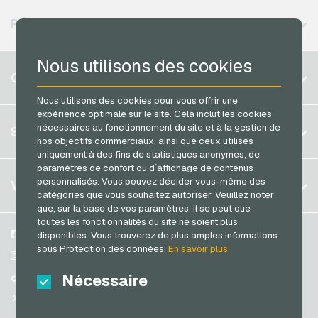
Vodafone Recharges mobiles
Neosurf Cartes de paiement
RÉGIONS DISPONIBLES
PCS Cartes de paiement
Nous utilisons des cookies
Razer Gold Cartes de paiement
Belgique
COMPTE
Transcash Cartes de paiement
Brésil
Nous utilisons des cookies pour vous offrir une
expérience optimale sur le site. Cela inclut les cookies
Allemagne (DE)
S´inscrire
nécessaires au fonctionnement du site et à la gestion de
SERVICE
Allemagne (EN)
nos objectifs commerciaux, ainsi que ceux utilisés
S´inscrire
uniquement à des fins de statistiques anonymes, de
France
paramètres de confort ou d´affichage de contenus
Mon panier
Italie
FAQ
personnalisés. Vous pouvez décider vous-même des
VGO-SHOP
catégories que vous souhaitez autoriser. Veuillez noter
Méthodes de paiement
que, sur la base de vos paramètres, il se peut que
Pays-bas
toutes les fonctionnalités du site ne soient plus
Conditions generales
&
Droit de retour
Autriche
A propos de nous
Facebook
disponibles. Vous trouverez de plus amples informations
Protection des données
sous Protection des données.
En savoir plus
Portugal
Partenaires
Instagram
Suisse (DE)
Nécessaire
TikTok
Suisse (FR)
@VGO_com
Suisse (IT)