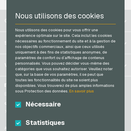
PCS Cartes de paiement
Nous utilisons des cookies
Razer Gold Cartes de paiement
Belgique
COMPTE
Transcash Cartes de paiement
Brésil
Nous utilisons des cookies pour vous offrir une
expérience optimale sur le site. Cela inclut les cookies
Allemagne (DE)
S´inscrire
nécessaires au fonctionnement du site et à la gestion de
SERVICE
Allemagne (EN)
nos objectifs commerciaux, ainsi que ceux utilisés
S´inscrire
uniquement à des fins de statistiques anonymes, de
France
paramètres de confort ou d´affichage de contenus
Mon panier
Italie
FAQ
personnalisés. Vous pouvez décider vous-même des
VGO-SHOP
catégories que vous souhaitez autoriser. Veuillez noter
Méthodes de paiement
que, sur la base de vos paramètres, il se peut que
Pays-bas
toutes les fonctionnalités du site ne soient plus
Conditions generales
&
Droit de retour
Autriche
A propos de nous
Facebook
disponibles. Vous trouverez de plus amples informations
Protection des données
sous Protection des données.
En savoir plus
Portugal
Partenaires
Instagram
Suisse (DE)
Nécessaire
TikTok
Suisse (FR)
@VGO_com
Suisse (IT)
Statistiques
Aide