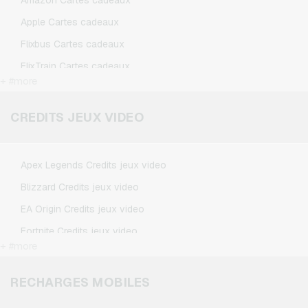
Amazon Cartes cadeaux
Apple Cartes cadeaux
Flixbus Cartes cadeaux
FlixTrain Cartes cadeaux
+ #more
Google Play Cartes cadeaux
Kennzeichengenerator Cartes cadeaux
CREDITS JEUX VIDEO
Microsoft Cartes cadeaux
Netflix Cartes cadeaux
Apex Legends Credits jeux video
Spotify Premium Cartes cadeaux
Blizzard Credits jeux video
TikTok Cartes cadeaux
EA Origin Credits jeux video
Wunschgutschein Cartes cadeaux
Fortnite Credits jeux video
Zalando Cartes cadeaux
+ #more
League of Legends Credits jeux video
Minecraft Credits jeux video
RECHARGES MOBILES
NCSoft Credits jeux video