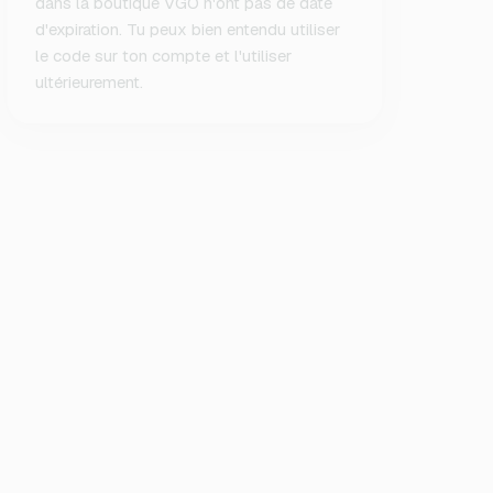
dans la boutique VGO n'ont pas de date
d'expiration. Tu peux bien entendu utiliser
le code sur ton compte et l'utiliser
ultérieurement.