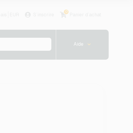
0
ais
EUR
S´inscrire
Panier d´achat
Aide