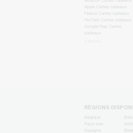
Amazon Cartes cadeaux
Apple Cartes cadeaux
Flixbus Cartes cadeaux
FlixTrain Cartes cadeaux
Google Play Cartes
cadeaux
Kennzeichengenerator
+ #more
Cartes cadeaux
Microsoft Cartes cadeau
Netflix Cartes cadeaux
Spotify Premium Cartes
cadeaux
TikTok Cartes cadeaux
Wunschgutschein Cartes
cadeaux
Zalando Cartes cadeaux
RÉGIONS DISPON
Belgique
Brési
Pays-bas
Autr
Espagne
État