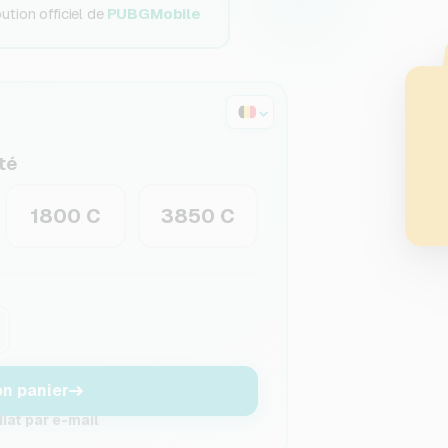
tion officiel de
PUBGMobile
té
1800 C
3850 C
n panier
at par e-mail