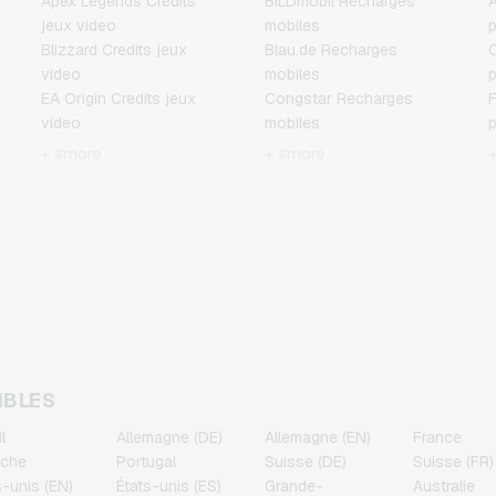
Apex Legends Credits
BILDmobil Recharges
A
jeux video
mobiles
p
Blizzard Credits jeux
Blau.de Recharges
C
video
mobiles
p
EA Origin Credits jeux
Congstar Recharges
F
video
mobiles
p
Fortnite Credits jeux video
E-Plus Recharges mobiles
J
+ #more
+ #more
League of Legends
Fonic Recharges mobiles
p
x
Credits jeux video
Klarmobil Recharges
M
Minecraft Credits jeux
mobiles
p
video
Lebara Recharges mobiles
N
NCSoft Credits jeux video
Lycamobile Recharges
p
Nintendo Credits jeux
mobiles
P
video
O2 Recharges mobiles
R
Nintendo Switch Online
Otelo Recharges mobiles
p
Credits jeux video
Simyo Recharges mobiles
T
PSN Card Credits jeux
T-Mobile Recharges
p
IBLES
video
mobiles
l
Allemagne (DE)
Allemagne (EN)
France
PUBG Mobile Credits jeux
Vodafone Recharges
iche
Portugal
Suisse (DE)
Suisse (FR)
video
mobiles
s-unis (EN)
États-unis (ES)
Grande-
Australie
Roblox Credits jeux video