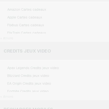
Amazon Cartes cadeaux
Apple Cartes cadeaux
Flixbus Cartes cadeaux
FlixTrain Cartes cadeaux
+ #more
Google Play Cartes cadeaux
Kennzeichengenerator Cartes cadeaux
CREDITS JEUX VIDEO
Microsoft Cartes cadeaux
Netflix Cartes cadeaux
Apex Legends Credits jeux video
Spotify Premium Cartes cadeaux
Blizzard Credits jeux video
TikTok Cartes cadeaux
EA Origin Credits jeux video
Wunschgutschein Cartes cadeaux
Fortnite Credits jeux video
Zalando Cartes cadeaux
+ #more
League of Legends Credits jeux video
Minecraft Credits jeux video