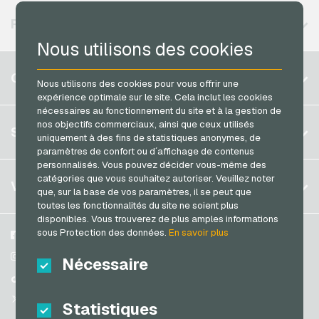
Vodafone Recharges mobiles
Neosurf Cartes de paiement
RÉGIONS DISPONIBLES
PCS Cartes de paiement
Nous utilisons des cookies
Razer Gold Cartes de paiement
Belgique
COMPTE
Nous utilisons des cookies pour vous offrir une
Transcash Cartes de paiement
Brésil
expérience optimale sur le site. Cela inclut les cookies
nécessaires au fonctionnement du site et à la gestion de
Allemagne (DE)
nos objectifs commerciaux, ainsi que ceux utilisés
S´inscrire
SERVICE
Allemagne (EN)
uniquement à des fins de statistiques anonymes, de
S´inscrire
paramètres de confort ou d´affichage de contenus
France
personnalisés. Vous pouvez décider vous-même des
Mon panier
catégories que vous souhaitez autoriser. Veuillez noter
Italie
FAQ
VGO-SHOP
que, sur la base de vos paramètres, il se peut que
Méthodes de paiement
toutes les fonctionnalités du site ne soient plus
Pays-bas
disponibles. Vous trouverez de plus amples informations
Conditions generales
&
Droit de retour
sous Protection des données.
En savoir plus
Autriche
A propos de nous
Facebook
Protection des données
Portugal
Partenaires
Instagram
Nécessaire
Suisse (DE)
TikTok
Suisse (FR)
@VGO_com
Statistiques
Suisse (IT)