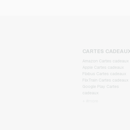
CARTES CADEAU
Amazon Cartes cadeaux
Apple Cartes cadeaux
Flixbus Cartes cadeaux
FlixTrain Cartes cadeaux
Google Play Cartes
cadeaux
Kennzeichengenerator
+ #more
Cartes cadeaux
Microsoft Cartes cadeau
Netflix Cartes cadeaux
Spotify Premium Cartes