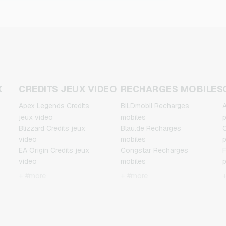
X
CREDITS JEUX VIDEO
RECHARGES MOBILES
Apex Legends Credits
BILDmobil Recharges
A
jeux video
mobiles
p
Blizzard Credits jeux
Blau.de Recharges
C
video
mobiles
p
EA Origin Credits jeux
Congstar Recharges
F
video
mobiles
p
Fortnite Credits jeux video
E-Plus Recharges mobiles
J
+ #more
+ #more
League of Legends
Fonic Recharges mobiles
p
x
Credits jeux video
Klarmobil Recharges
M
Minecraft Credits jeux
mobiles
p
video
Lebara Recharges mobiles
N