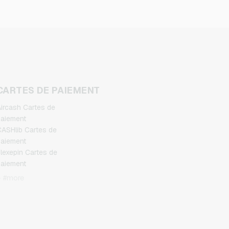
CARTES DE PAIEMENT
ircash Cartes de
aiement
ASHlib Cartes de
aiement
lexepin Cartes de
aiement
etoncash Cartes de
+ #more
aiement
uchBetter Cartes de
aiement
eosurf Cartes de