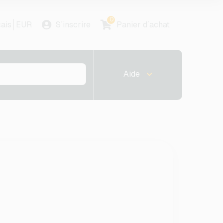
0
ais
EUR
S´inscrire
Panier d´achat
Aide