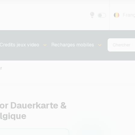
Franç
Credits jeux video
Recharges mobiles
r
or Dauerkarte &
lgique