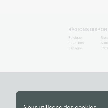
cadeaux
TikTok Cartes cadeaux
Wunschgutschein Cartes
cadeaux
Zalando Cartes cadeaux
RÉGIONS DISPON
Belgique
Brési
Pays-bas
Autr
Espagne
État
COMPTE
Nous utilisons des cookies