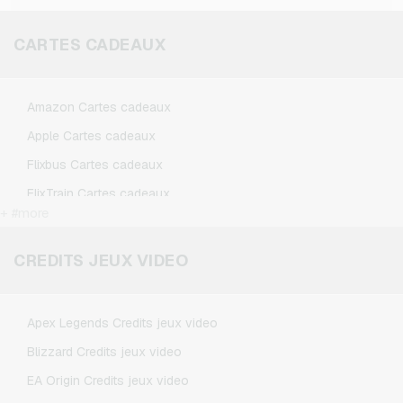
CARTES CADEAUX
Amazon Cartes cadeaux
Apple Cartes cadeaux
Flixbus Cartes cadeaux
FlixTrain Cartes cadeaux
+ #more
Google Play Cartes cadeaux
Kennzeichengenerator Cartes cadeaux
CREDITS JEUX VIDEO
Microsoft Cartes cadeaux
Netflix Cartes cadeaux
Apex Legends Credits jeux video
Spotify Premium Cartes cadeaux
Blizzard Credits jeux video
TikTok Cartes cadeaux
EA Origin Credits jeux video
Wunschgutschein Cartes cadeaux