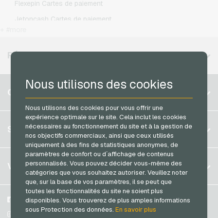
Flexepin Cartes de paiement
Simyo Recharges mobiles
Jetoncash Cartes de paiement
T-Mobile Recharges mobiles
+ #more
MuchBetter Cartes de paiement
Vodafone Recharges mobiles
Neosurf Cartes de paiement
RÉGIONS DISPONIBLES
PCS Cartes de paiement
Nous utilisons des cookies
Razer Gold Cartes de paiement
Belgique
COMPTE
Transcash Cartes de paiement
Brésil
Nous utilisons des cookies pour vous offrir une
expérience optimale sur le site. Cela inclut les cookies
Allemagne (DE)
S´inscrire
nécessaires au fonctionnement du site et à la gestion de
SERVICE
Allemagne (EN)
nos objectifs commerciaux, ainsi que ceux utilisés
S´inscrire
uniquement à des fins de statistiques anonymes, de
France
paramètres de confort ou d´affichage de contenus
Mon panier
Italie
FAQ
personnalisés. Vous pouvez décider vous-même des
VGO-SHOP
catégories que vous souhaitez autoriser. Veuillez noter
Méthodes de paiement
que, sur la base de vos paramètres, il se peut que
Pays-bas
toutes les fonctionnalités du site ne soient plus
Conditions generales
&
Droit de retour
Autriche
A propos de nous
Facebook
disponibles. Vous trouverez de plus amples informations
Protection des données
sous Protection des données.
En savoir plus
Portugal
Partenaires
Instagram