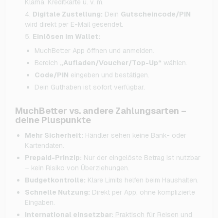
Klarna, Kreditkarte u. v. m.
Digitale Zustellung:
Dein
Gutscheincode/PIN
wird direkt per E-Mail gesendet.
Einlösen im Wallet:
MuchBetter App öffnen und anmelden.
Bereich
„Aufladen/Voucher/Top-Up“
wählen.
Code/PIN
eingeben und bestätigen.
Dein Guthaben ist sofort verfügbar.
MuchBetter vs. andere Zahlungsarten –
deine Pluspunkte
Mehr Sicherheit:
Händler sehen keine Bank- oder
Kartendaten.
Prepaid-Prinzip:
Nur der eingelöste Betrag ist nutzbar
– kein Risiko von Überziehungen.
Budgetkontrolle:
Klare Limits helfen beim Haushalten.
Schnelle Nutzung:
Direkt per App, ohne komplizierte
Eingaben.
International einsetzbar:
Praktisch für Reisen und