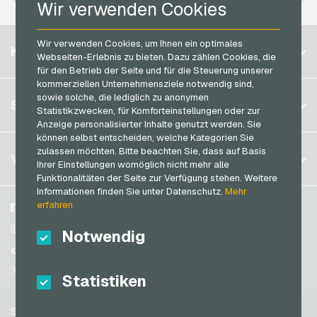
Rossmann Geschenkkarten
Wir verwenden Cookies
PCS Bezahlkarten
RTL+ Geschenkkarten
Razer Gold Bezahlkarten
Wir verwenden Cookies, um Ihnen ein optimales
Belgien
Saturn Geschenkkarten
KONTO
Webseiten-Erlebnis zu bieten. Dazu zählen Cookies, die
Transcash Bezahlkarten
Brasilien
Shell Geschenkkarten
für den Betrieb der Seite und für die Steuerung unserer
kommerziellen Unternehmensziele notwendig sind,
Deutschland (DE)
Spotify Premium Geschenkkarten
sowie solche, die lediglich zu anonymen
Registrieren
SERVICE
Deutschland (EN)
Statistikzwecken, für Komforteinstellungen oder zur
Thalia Geschenkkarten
Anmelden
Anzeige personalisierter Inhalte genutzt werden. Sie
Frankreich
TikTok Geschenkkarten
können selbst entscheiden, welche Kategorien Sie
Mein Warenkorb
zulassen möchten. Bitte beachten Sie, dass auf Basis
Italien
FAQ
VGO-SHOP
toom Geschenkkarten
Ihrer Einstellungen womöglich nicht mehr alle
Zahlungsmethoden
Funktionalitäten der Seite zur Verfügung stehen. Weitere
Wolt Geschenkkarten
Niederlande
Informationen finden Sie unter Datenschutz.
Mehr
AGB
&
Widerrufsrecht
erfahren
World of Sweets Geschenkkarten
Österreich
Über uns
Facebook
Datenschutzrichtlinien
Portugal
Wunschgutschein Geschenkkarten
Blog
Instagram
Notwendig
Schweiz (DE)
Partner
TikTok
Zalando Geschenkkarten
Schweiz (FR)
@VGO_com
Statistiken
Schweiz (IT)
Support