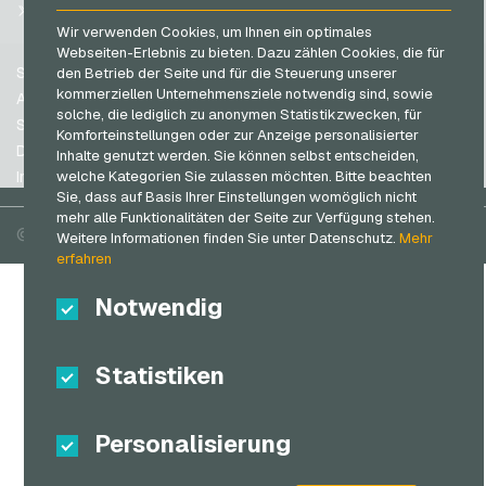
Schweiz (FR)
@VGO_com
SB-Tankstelle Geschenkkarten
Wir verwenden Cookies, um Ihnen ein optimales
Schweiz (IT)
Shell Geschenkkarten
Webseiten-Erlebnis zu bieten. Dazu zählen Cookies, die für
Support
den Betrieb der Seite und für die Steuerung unserer
Shop-Apotheke Geschenkkarten
Spanien
kommerziellen Unternehmensziele notwendig sind, sowie
AGB
solche, die lediglich zu anonymen Statistikzwecken, für
Spotify Premium Geschenkkarten
USA (EN)
Sicherheit & Verifikation
Komforteinstellungen oder zur Anzeige personalisierter
Datenschutzrichtlinien
Thalia Geschenkkarten
USA (ES)
Inhalte genutzt werden. Sie können selbst entscheiden,
welche Kategorien Sie zulassen möchten. Bitte beachten
Impressum
Großbritannien und Nordirland
TikTok Geschenkkarten
Sie, dass auf Basis Ihrer Einstellungen womöglich nicht
mehr alle Funktionalitäten der Seite zur Verfügung stehen.
Australien
toom Geschenkkarten
© 2026 vgo-shop.com
Weitere Informationen finden Sie unter Datenschutz.
Mehr
Kanada
Wolt Geschenkkarten
erfahren
World of Sweets Geschenkkarten
Notwendig
WOW Geschenkkarten
Wunschgutschein Geschenkkarten
Statistiken
Zalando Geschenkkarten
Personalisierung