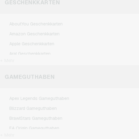
GESCHENKKARTEN
AboutYou Geschenkkarten
Amazon Geschenkkarten
Apple Geschenkkarten
Aral Geschenkkarten
+ Mehr
ASOS Geschenkkarten
BestChoice Premium Geschenkkarten
GAMEGUTHABEN
CircleK Geschenkkarten
DAZN Geschenkkarten
Apex Legends Gameguthaben
DisneyPlus Geschenkkarten
Blizzard Gameguthaben
Dominos-Pizza Geschenkkarten
BrawlStars Gameguthaben
Douglas Geschenkkarten
EA Origin Gameguthaben
Fleurop Geschenkkarten
+ Mehr
League of Legends Gameguthaben