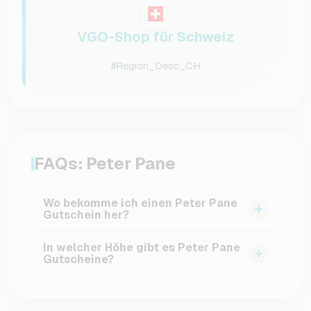
VGO-Shop für Schweiz
#Region_Desc_CH
FAQs: Peter Pane
Wo bekomme ich einen Peter Pane
Gutschein her?
Im VGO-Shop kannst du einfach, sicher und
In welcher Höhe gibt es Peter Pane
schnell einen Peter Pane Gutschein kaufen.
Gutscheine?
Nach deiner Bestellung bekommst du einen
Wir bieten dir Peter Pane Geschenkkarten im
Code per Mail geschickt, mit dem du sofort
Wert von 15€, 25€ oder 50€ an.
online shoppen und dein Lieblingsessen kaufen