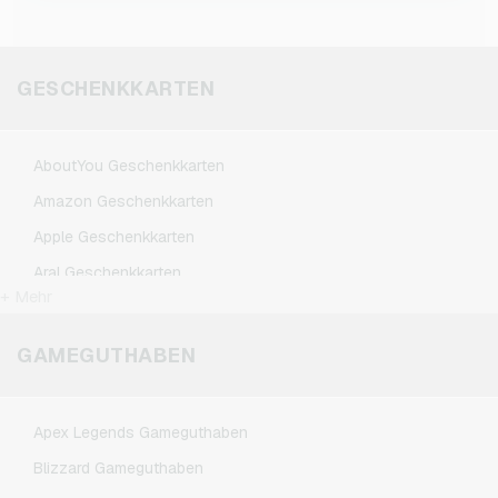
kannst.
GESCHENKKARTEN
AboutYou Geschenkkarten
Amazon Geschenkkarten
Apple Geschenkkarten
Aral Geschenkkarten
+ Mehr
BestChoice Premium Geschenkkarten
CircleK Geschenkkarten
GAMEGUTHABEN
DAZN Geschenkkarten
Douglas Geschenkkarten
Apex Legends Gameguthaben
Fleurop Geschenkkarten
Blizzard Gameguthaben
Flixbus Geschenkkarten