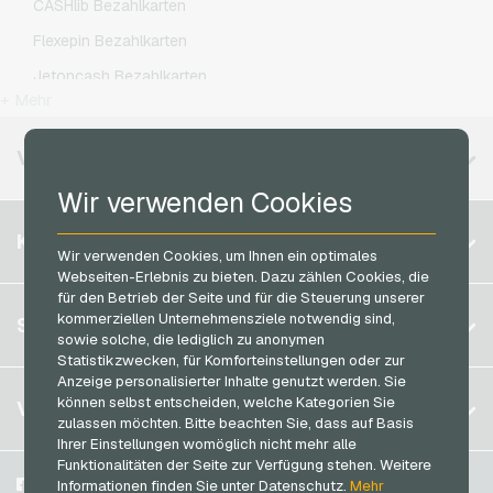
CASHlib Bezahlkarten
OTTO Geschenkkarten
Otelo Handyguthaben
Flexepin Bezahlkarten
PeterPane Geschenkkarten
Simyo Handyguthaben
Jetoncash Bezahlkarten
Rewe Geschenkkarten
T-Mobile Handyguthaben
+ Mehr
MuchBetter Bezahlkarten
roastmarket Geschenkkarten
Vodafone Handyguthaben
Neosurf Bezahlkarten
VERFÜGBARE REGIONEN
Rossmann Geschenkkarten
PCS Bezahlkarten
Wir verwenden Cookies
RTL+ Geschenkkarten
Razer Gold Bezahlkarten
Belgien
Saturn Geschenkkarten
KONTO
Transcash Bezahlkarten
Wir verwenden Cookies, um Ihnen ein optimales
Brasilien
Shell Geschenkkarten
Webseiten-Erlebnis zu bieten. Dazu zählen Cookies, die
für den Betrieb der Seite und für die Steuerung unserer
Deutschland (DE)
Spotify Premium Geschenkkarten
Registrieren
kommerziellen Unternehmensziele notwendig sind,
SERVICE
Deutschland (EN)
sowie solche, die lediglich zu anonymen
Thalia Geschenkkarten
Anmelden
Statistikzwecken, für Komforteinstellungen oder zur
Frankreich
TikTok Geschenkkarten
Anzeige personalisierter Inhalte genutzt werden. Sie
Mein Warenkorb
Italien
FAQ
können selbst entscheiden, welche Kategorien Sie
VGO-SHOP
toom Geschenkkarten
zulassen möchten. Bitte beachten Sie, dass auf Basis
Zahlungsmethoden
Ihrer Einstellungen womöglich nicht mehr alle
Wolt Geschenkkarten
Niederlande
Funktionalitäten der Seite zur Verfügung stehen. Weitere
AGB
&
Widerrufsrecht
World of Sweets Geschenkkarten
Österreich
Über uns
Facebook
Informationen finden Sie unter Datenschutz.
Mehr