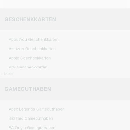
vorab im Warenkorb des Onlineshops, ob die
Eingabe eines Gutscheincodes aktuell
GESCHENKKARTEN
unterstützt wird.
AboutYou Geschenkkarten
Amazon Geschenkkarten
Apple Geschenkkarten
Aral Geschenkkarten
+ Mehr
ASOS Geschenkkarten
BestChoice Premium Geschenkkarten
GAMEGUTHABEN
CircleK Geschenkkarten
DAZN Geschenkkarten
Apex Legends Gameguthaben
Dominos-Pizza Geschenkkarten
Blizzard Gameguthaben
Douglas Geschenkkarten
EA Origin Gameguthaben