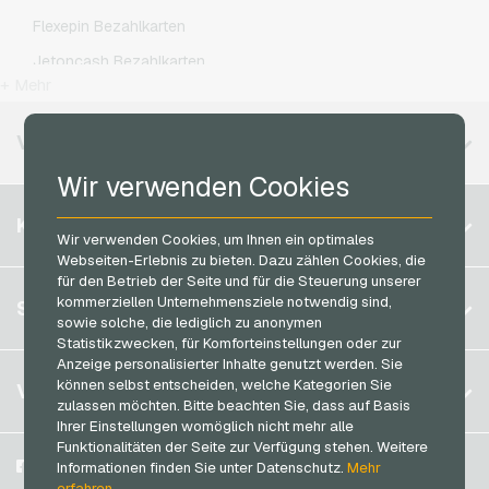
Microsoft Geschenkkarten
Otelo Handyguthaben
Flexepin Bezahlkarten
Netflix Geschenkkarten
Simyo Handyguthaben
Jetoncash Bezahlkarten
OTTO Geschenkkarten
T-Mobile Handyguthaben
+ Mehr
MuchBetter Bezahlkarten
PeterPane Geschenkkarten
Vodafone Handyguthaben
Neosurf Bezahlkarten
VERFÜGBARE REGIONEN
Rewe Geschenkkarten
PCS Bezahlkarten
Wir verwenden Cookies
roastmarket Geschenkkarten
Razer Gold Bezahlkarten
Belgien
Rossmann Geschenkkarten
KONTO
Transcash Bezahlkarten
Wir verwenden Cookies, um Ihnen ein optimales
Brasilien
RTL+ Geschenkkarten
Webseiten-Erlebnis zu bieten. Dazu zählen Cookies, die
für den Betrieb der Seite und für die Steuerung unserer
Deutschland (DE)
Saturn Geschenkkarten
Registrieren
kommerziellen Unternehmensziele notwendig sind,
SERVICE
Deutschland (EN)
sowie solche, die lediglich zu anonymen
SB-Tankstelle Geschenkkarten
Anmelden
Statistikzwecken, für Komforteinstellungen oder zur
Frankreich
Shell Geschenkkarten
Anzeige personalisierter Inhalte genutzt werden. Sie
Mein Warenkorb
Italien
FAQ
können selbst entscheiden, welche Kategorien Sie
VGO-SHOP
Shop-Apotheke Geschenkkarten
zulassen möchten. Bitte beachten Sie, dass auf Basis
Zahlungsmethoden
Ihrer Einstellungen womöglich nicht mehr alle
Spotify Premium Geschenkkarten
Niederlande
Funktionalitäten der Seite zur Verfügung stehen. Weitere
AGB
&
Widerrufsrecht
Thalia Geschenkkarten
Österreich
Über uns
Facebook
Informationen finden Sie unter Datenschutz.
Mehr
Datenschutzrichtlinien
erfahren