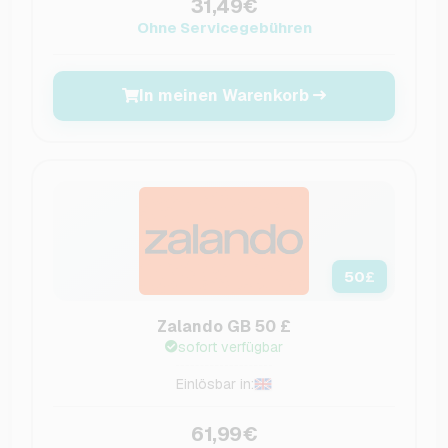
31,49€
Ohne Servicegebühren
In meinen Warenkorb
50
£
Zalando GB 50 £
sofort verfügbar
Einlösbar in:
61,99€