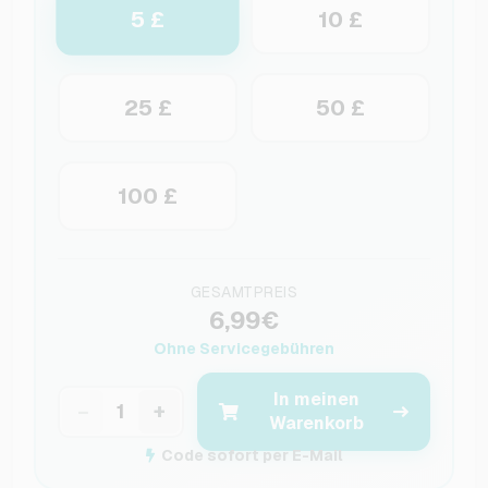
5 £
10 £
25 £
50 £
100 £
GESAMTPREIS
6,99€
Ohne Servicegebühren
In meinen
−
+
Warenkorb
Code sofort per E-Mail