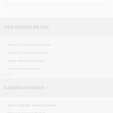
Du einen Zalando Gutschein gekauft und es
ist accountgebunden und kann nicht auf einen
treten Probleme auf, hilft Dir unser
anderen Account übertragen werden. Nach dem
Kundensupport oder der von Zalando gern
Kauf eines Zalando Gutscheins solltest Du
weiter.
daher darauf achten, ihn im richtigen Account
GESCHENKKARTEN
einzulösen.
AboutYou Geschenkkarten
Amazon Geschenkkarten
Apple Geschenkkarten
Aral Geschenkkarten
+ Mehr
ASOS Geschenkkarten
BestChoice Premium Geschenkkarten
GAMEGUTHABEN
CircleK Geschenkkarten
DAZN Geschenkkarten
Apex Legends Gameguthaben
DisneyPlus Geschenkkarten