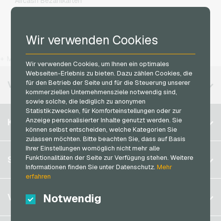
Aircash Bezahlkarten
IKEA Geschenkkarten
O2 Handyguthaben
CASHlib Bezahlkarten
Joy_ Geschenkkarten
Otelo Handyguthaben
Cryptonow Bezahlkarten
Wir verwenden Cookies
Kaufland Geschenkkarten
Simyo Handyguthaben
Flexepin Bezahlkarten
Kennzeichengenerator Geschenkkarten
T-Mobile Handyguthaben
+ Mehr
Jetoncash Bezahlkarten
Wir verwenden Cookies, um Ihnen ein optimales
Lieferando Geschenkkarten
Vodafone Handyguthaben
Webseiten-Erlebnis zu bieten. Dazu zählen Cookies, die
MuchBetter Bezahlkarten
für den Betrieb der Seite und für die Steuerung unserer
VERFÜGBARE REGIONEN
MediaMarkt Geschenkkarten
kommerziellen Unternehmensziele notwendig sind,
Neosurf Bezahlkarten
sowie solche, die lediglich zu anonymen
Microsoft Geschenkkarten
Statistikzwecken, für Komforteinstellungen oder zur
PaysafeCard Bezahlkarten
Belgien
Netflix Geschenkkarten
Anzeige personalisierter Inhalte genutzt werden. Sie
KONTO
PCS Bezahlkarten
können selbst entscheiden, welche Kategorien Sie
Brasilien
OBI Geschenkkarten
zulassen möchten. Bitte beachten Sie, dass auf Basis
Razer Gold Bezahlkarten
Deutschland (DE)
Ihrer Einstellungen womöglich nicht mehr alle
OTTO Geschenkkarten
Registrieren
Funktionalitäten der Seite zur Verfügung stehen. Weitere
SERVICE
Transcash Bezahlkarten
Deutschland (EN)
PeterPane Geschenkkarten
Informationen finden Sie unter Datenschutz.
Mehr
Anmelden
erfahren
Frankreich
Rewe Geschenkkarten
Mein Warenkorb
Italien
FAQ
Notwendig
VGO-SHOP
Rituals Geschenkkarten
Zahlungsmethoden
roastmarket Geschenkkarten
Niederlande