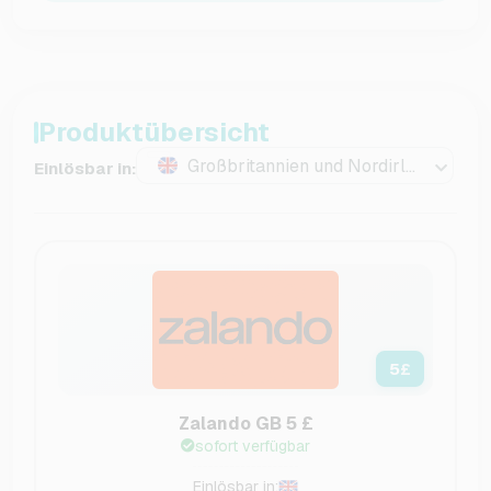
Produktübersicht
Großbritannien und Nordirland
Einlösbar in:
5
£
Zalando GB 5 £
sofort verfügbar
Einlösbar in: