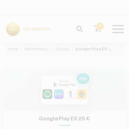
0
Home
Geschenkkarten
Google
Google Play ES-25-EUR
25
€
Google Play ES 25 €