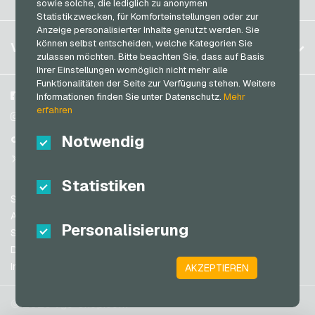
sowie solche, die lediglich zu anonymen
PeterPane Geschenkkarten
Anmelden
Statistikzwecken, für Komforteinstellungen oder zur
Frankreich
Rewe Geschenkkarten
Anzeige personalisierter Inhalte genutzt werden. Sie
Mein Warenkorb
Italien
FAQ
können selbst entscheiden, welche Kategorien Sie
VGO-SHOP
Rituals Geschenkkarten
zulassen möchten. Bitte beachten Sie, dass auf Basis
Zahlungsmethoden
Ihrer Einstellungen womöglich nicht mehr alle
roastmarket Geschenkkarten
Niederlande
Funktionalitäten der Seite zur Verfügung stehen. Weitere
AGB
&
Widerrufsrecht
Rossmann Geschenkkarten
Österreich
Über uns
Facebook
Informationen finden Sie unter Datenschutz.
Mehr
Datenschutzrichtlinien
erfahren
Portugal
RTL+ Geschenkkarten
Blog
Instagram
Schweiz (DE)
Notwendig
Partner
TikTok
Saturn Geschenkkarten
Schweiz (FR)
@VGO_com
SB-Tankstelle Geschenkkarten
Schweiz (IT)
Statistiken
Shell Geschenkkarten
Support
Shop-Apotheke Geschenkkarten
Spanien
AGB
Personalisierung
Spotify Premium Geschenkkarten
USA (EN)
Sicherheit & Verifikation
Datenschutzrichtlinien
Thalia Geschenkkarten
USA (ES)
Impressum
AKZEPTIEREN
Großbritannien und Nordirland
TikTok Geschenkkarten
Australien
toom Geschenkkarten
© 2026 vgo-shop.com