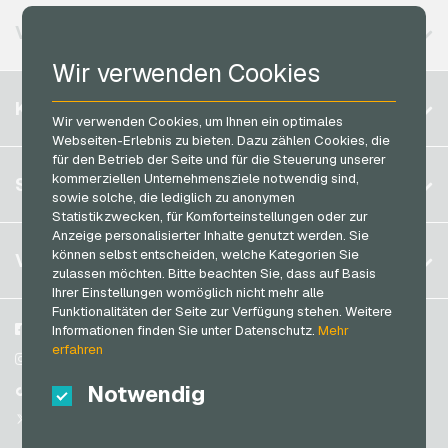
Lieferando Geschenkkarten
Vodafone Handyguthaben
MuchBetter Bezahlkarten
VERFÜGBARE REGIONEN
MediaMarkt Geschenkkarten
Neosurf Bezahlkarten
Wir verwenden Cookies
Microsoft Geschenkkarten
PaysafeCard Bezahlkarten
Belgien
Netflix Geschenkkarten
KONTO
PCS Bezahlkarten
Wir verwenden Cookies, um Ihnen ein optimales
Brasilien
OBI Geschenkkarten
Webseiten-Erlebnis zu bieten. Dazu zählen Cookies, die
Razer Gold Bezahlkarten
für den Betrieb der Seite und für die Steuerung unserer
Deutschland (DE)
OTTO Geschenkkarten
Registrieren
kommerziellen Unternehmensziele notwendig sind,
SERVICE
Transcash Bezahlkarten
Deutschland (EN)
sowie solche, die lediglich zu anonymen
PeterPane Geschenkkarten
Anmelden
Statistikzwecken, für Komforteinstellungen oder zur
Frankreich
Rewe Geschenkkarten
Anzeige personalisierter Inhalte genutzt werden. Sie
Mein Warenkorb
Italien
FAQ
können selbst entscheiden, welche Kategorien Sie
VGO-SHOP
Rituals Geschenkkarten
zulassen möchten. Bitte beachten Sie, dass auf Basis
Zahlungsmethoden
Ihrer Einstellungen womöglich nicht mehr alle
roastmarket Geschenkkarten
Niederlande
Funktionalitäten der Seite zur Verfügung stehen. Weitere
AGB
&
Widerrufsrecht
Rossmann Geschenkkarten
Österreich
Über uns
Facebook
Informationen finden Sie unter Datenschutz.
Mehr
Datenschutzrichtlinien
erfahren
Portugal
RTL+ Geschenkkarten
Blog
Instagram
Schweiz (DE)
Notwendig
Partner
TikTok
Saturn Geschenkkarten
Schweiz (FR)
@VGO_com
SB-Tankstelle Geschenkkarten
Schweiz (IT)