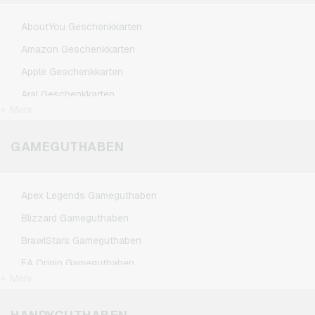
AboutYou Geschenkkarten
Amazon Geschenkkarten
Apple Geschenkkarten
Aral Geschenkkarten
+ Mehr
ASOS Geschenkkarten
BestChoice Premium Geschenkkarten
GAMEGUTHABEN
CircleK Geschenkkarten
DAZN Geschenkkarten
Apex Legends Gameguthaben
DisneyPlus Geschenkkarten
Blizzard Gameguthaben
Dominos-Pizza Geschenkkarten
BrawlStars Gameguthaben
Douglas Geschenkkarten
EA Origin Gameguthaben
Fleurop Geschenkkarten
+ Mehr
League of Legends Gameguthaben
Flixbus Geschenkkarten
Minecraft Gameguthaben