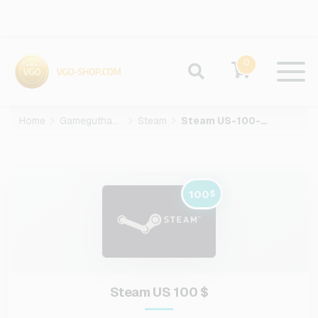
0
Home
Gameguthaben
Steam
Steam US-100-USD
100
$
Steam US 100 $