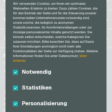
KONTO
PCS Bezahlkarten
Wir verwenden Cookies, um Ihnen ein optimales
Brasilien
OBI Geschenkkarten
Webseiten-Erlebnis zu bieten. Dazu zählen Cookies, die
Razer Gold Bezahlkarten
für den Betrieb der Seite und für die Steuerung unserer
Deutschland (DE)
OTTO Geschenkkarten
Registrieren
kommerziellen Unternehmensziele notwendig sind,
SERVICE
Transcash Bezahlkarten
Deutschland (EN)
sowie solche, die lediglich zu anonymen
PeterPane Geschenkkarten
Anmelden
Statistikzwecken, für Komforteinstellungen oder zur
Frankreich
Rewe Geschenkkarten
Anzeige personalisierter Inhalte genutzt werden. Sie
Mein Warenkorb
Italien
FAQ
können selbst entscheiden, welche Kategorien Sie
VGO-SHOP
Rituals Geschenkkarten
zulassen möchten. Bitte beachten Sie, dass auf Basis
Zahlungsmethoden
Ihrer Einstellungen womöglich nicht mehr alle
roastmarket Geschenkkarten
Niederlande
Funktionalitäten der Seite zur Verfügung stehen. Weitere
AGB
&
Widerrufsrecht
Rossmann Geschenkkarten
Österreich
Über uns
Facebook
Informationen finden Sie unter Datenschutz.
Mehr
Datenschutzrichtlinien
erfahren
Portugal
RTL+ Geschenkkarten
Blog
Instagram
Schweiz (DE)
Notwendig
Partner
TikTok
Saturn Geschenkkarten
Schweiz (FR)
@VGO_com
SB-Tankstelle Geschenkkarten
Schweiz (IT)
Statistiken
Shell Geschenkkarten
Support
Shop-Apotheke Geschenkkarten
Spanien
AGB
Personalisierung
Spotify Premium Geschenkkarten
USA (EN)
Sicherheit & Verifikation
Datenschutzrichtlinien
Thalia Geschenkkarten
USA (ES)