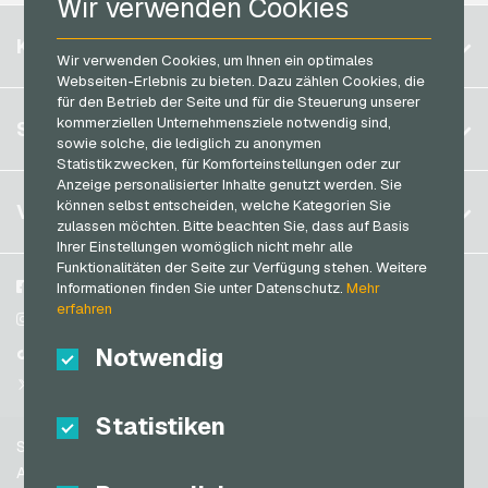
Wir verwenden Cookies
Microsoft Geschenkkarten
PaysafeCard Bezahlkarten
Belgien
Netflix Geschenkkarten
KONTO
PCS Bezahlkarten
Wir verwenden Cookies, um Ihnen ein optimales
Brasilien
OBI Geschenkkarten
Webseiten-Erlebnis zu bieten. Dazu zählen Cookies, die
Razer Gold Bezahlkarten
für den Betrieb der Seite und für die Steuerung unserer
Deutschland (DE)
OTTO Geschenkkarten
Registrieren
kommerziellen Unternehmensziele notwendig sind,
SERVICE
Transcash Bezahlkarten
Deutschland (EN)
sowie solche, die lediglich zu anonymen
PeterPane Geschenkkarten
Anmelden
Statistikzwecken, für Komforteinstellungen oder zur
Frankreich
Rewe Geschenkkarten
Anzeige personalisierter Inhalte genutzt werden. Sie
Mein Warenkorb
Italien
FAQ
können selbst entscheiden, welche Kategorien Sie
VGO-SHOP
Rituals Geschenkkarten
zulassen möchten. Bitte beachten Sie, dass auf Basis
Zahlungsmethoden
Ihrer Einstellungen womöglich nicht mehr alle
roastmarket Geschenkkarten
Niederlande
Funktionalitäten der Seite zur Verfügung stehen. Weitere
AGB
&
Widerrufsrecht
Rossmann Geschenkkarten
Österreich
Über uns
Facebook
Informationen finden Sie unter Datenschutz.
Mehr
Datenschutzrichtlinien
erfahren
Portugal
RTL+ Geschenkkarten
Blog
Instagram
Schweiz (DE)
Notwendig
Partner
TikTok
Saturn Geschenkkarten
Schweiz (FR)
@VGO_com
SB-Tankstelle Geschenkkarten
Schweiz (IT)
Statistiken
Shell Geschenkkarten
Support
Shop-Apotheke Geschenkkarten
Spanien
AGB