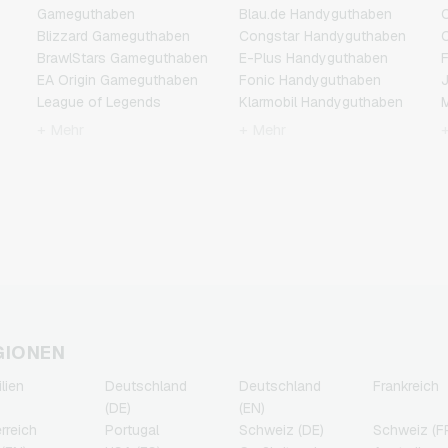
Gameguthaben
Blau.de Handyguthaben
C
Blizzard Gameguthaben
Congstar Handyguthaben
C
BrawlStars Gameguthaben
E-Plus Handyguthaben
F
EA Origin Gameguthaben
Fonic Handyguthaben
J
League of Legends
Klarmobil Handyguthaben
M
Gameguthaben
Lebara Handyguthaben
N
+ Mehr
+ Mehr
Minecraft Gameguthaben
Lycamobile
P
Nintendo Gameguthaben
Handyguthaben
P
Nintendo Switch Online
O2 Handyguthaben
R
Gameguthaben
Otelo Handyguthaben
T
PSN Card Gameguthaben
Simyo Handyguthaben
PUBG Mobile
T-Mobile Handyguthaben
Gameguthaben
Vodafone Handyguthaben
Roblox Gameguthaben
Steam Gameguthaben
Xbox Live Gameguthaben
GIONEN
ilien
Deutschland
Deutschland
Frankreich
(DE)
(EN)
rreich
Portugal
Schweiz (DE)
Schweiz (F