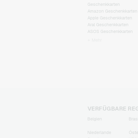
Geschenkkarten
Amazon Geschenkkarten
Apple Geschenkkarten
Aral Geschenkkarten
ASOS Geschenkkarten
BestChoice Premium
+ Mehr
Geschenkkarten
CircleK Geschenkkarten
DAZN Geschenkkarten
DisneyPlus
Geschenkkarten
Dominos-Pizza
Geschenkkarten
Douglas Geschenkkarten
Fleurop Geschenkkarten
Flixbus Geschenkkarten
VERFÜGBARE RE
FlixTrain Geschenkkarten
Belgien
Bras
FloraPrima
Geschenkkarten
Niederlande
Öste
Google Play