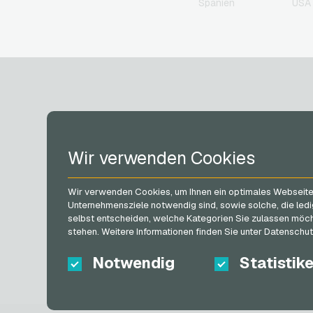
Spanien
USA 
Geschenkkarten
Gourmetfleisch.de
Geschenkkarten
Grillfürst Geschenkkarten
HD+ Geschenkkarten
Herrenausstatter.de
Geschenkkarten
H&M Geschenkkarten
Höffner Geschenkkarten
KONTO
home24 Geschenkkarten
Wir verwenden Cookies
IKEA Geschenkkarten
Joy_ Geschenkkarten
Registrieren
Kaufland Geschenkkarte
Wir verwenden Cookies, um Ihnen ein optimales Webseiten-
Anmelden
Kennzeichengenerator
Unternehmensziele notwendig sind, sowie solche, die ledi
Mein Warenkorb
selbst entscheiden, welche Kategorien Sie zulassen möchte
Geschenkkarten
stehen. Weitere Informationen finden Sie unter Datenschu
Lieferando
Geschenkkarten
Notwendig
Statistik
MediaMarkt
Geschenkkarten
Microsoft Geschenkkarte
Netflix Geschenkkarten