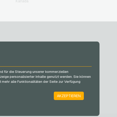
Kanada
SOCIAL MEDIA
Facebook
und für die Steuerung unserer kommerziellen
Instagram
zeige personalisierter Inhalte genutzt werden. Sie können
TikTok
 mehr alle Funktionalitäten der Seite zur Verfügung
@VGO_com
AKZEPTIEREN