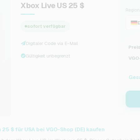
Xbox Live US 25 $
Region
sofort verfügbar
Digitaler Code via E-Mail
Prei
Gültigkeit unbegrenzt
VGO-
Ges
 25 $ für USA bei VGO-Shop (DE) kaufen