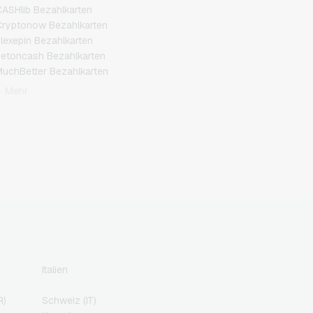
ASHlib Bezahlkarten
ryptonow Bezahlkarten
lexepin Bezahlkarten
etoncash Bezahlkarten
uchBetter Bezahlkarten
eosurf Bezahlkarten
+ Mehr
aysafeCard Bezahlkarten
CS Bezahlkarten
azer Gold Bezahlkarten
ranscash Bezahlkarten
Italien
R)
Schweiz (IT)