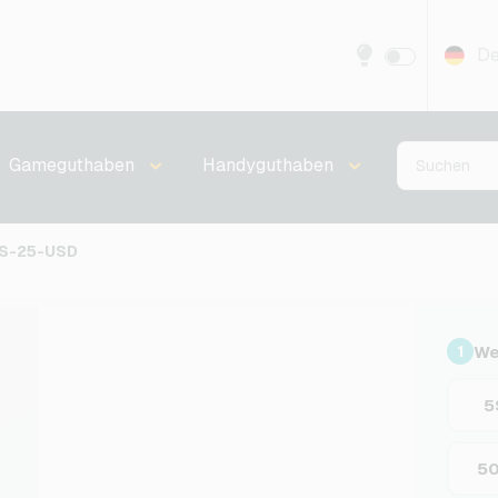
De
Gameguthaben
Handyguthaben
US-25-USD
We
1
5
5