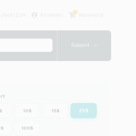
0
utsch
EUR
Anmelden
Warenkorb
Support
rt
25$
$
10$
15$
0$
100$