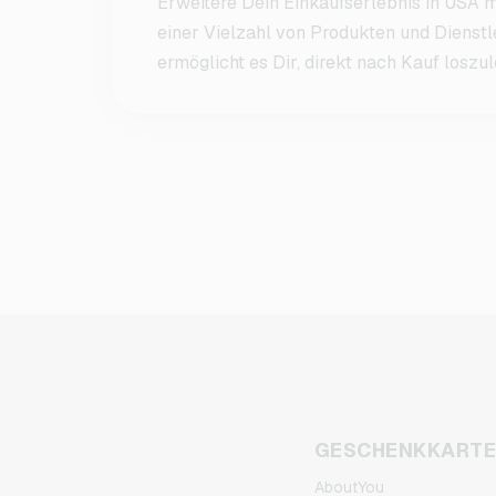
Erweitere Dein Einkaufserlebnis in USA m
einer Vielzahl von Produkten und Dienstl
ermöglicht es Dir, direkt nach Kauf loszu
GESCHENKKART
AboutYou