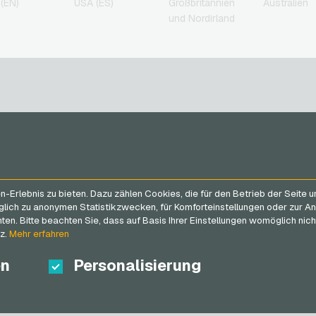
(EN)
USA (ES)
Großbritannien
Australien
und Nordirland
SERVICE
VGO-SHOP
FAQ
Über uns
n
Erlebnis zu bieten. Dazu zählen Cookies, die für den Betrieb der Seite 
Zahlungsmethoden
Blog
glich zu anonymen Statistikzwecken, für Komforteinstellungen oder zur An
AGB
&
Widerrufsrecht
Partner
n. Bitte beachten Sie, dass auf Basis Ihrer Einstellungen womöglich nicht
Datenschutzrichtlinien
tz.
Mehr erfahren
en
Personalisierung
n