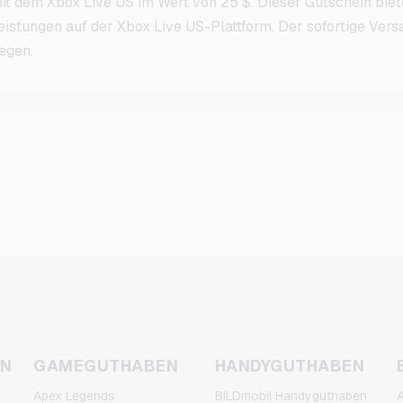
it dem Xbox Live US im Wert von 25 $. Dieser Gutschein biet
eistungen auf der Xbox Live US-Plattform. Der sofortige Ver
legen.
EN
GAMEGUTHABEN
HANDYGUTHABEN
Apex Legends
BILDmobil Handyguthaben
A