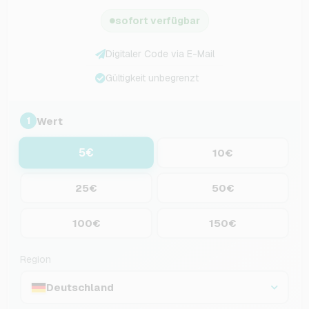
sofort verfügbar
Digitaler Code via E-Mail
Gültigkeit unbegrenzt
Wert
1
5€
10€
25€
50€
100€
150€
Region
Deutschland