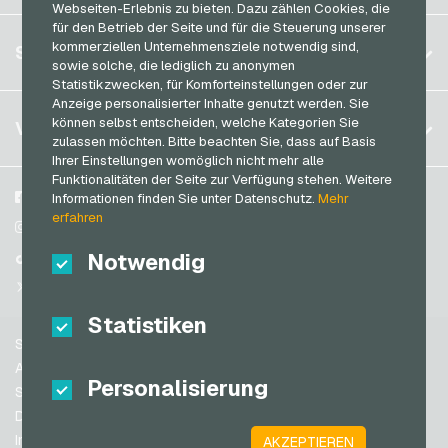
OBI Geschenkkarten
Webseiten-Erlebnis zu bieten. Dazu zählen Cookies, die
Razer Gold Bezahlkarten
für den Betrieb der Seite und für die Steuerung unserer
Deutschland (DE)
OTTO Geschenkkarten
Registrieren
kommerziellen Unternehmensziele notwendig sind,
SERVICE
Transcash Bezahlkarten
Deutschland (EN)
sowie solche, die lediglich zu anonymen
PeterPane Geschenkkarten
Anmelden
Statistikzwecken, für Komforteinstellungen oder zur
Frankreich
Rewe Geschenkkarten
Anzeige personalisierter Inhalte genutzt werden. Sie
Mein Warenkorb
Italien
FAQ
können selbst entscheiden, welche Kategorien Sie
VGO-SHOP
Rituals Geschenkkarten
zulassen möchten. Bitte beachten Sie, dass auf Basis
Zahlungsmethoden
Ihrer Einstellungen womöglich nicht mehr alle
roastmarket Geschenkkarten
Niederlande
Funktionalitäten der Seite zur Verfügung stehen. Weitere
AGB
&
Widerrufsrecht
Rossmann Geschenkkarten
Österreich
Über uns
Facebook
Informationen finden Sie unter Datenschutz.
Mehr
Datenschutzrichtlinien
erfahren
Portugal
RTL+ Geschenkkarten
Blog
Instagram
Schweiz (DE)
Notwendig
Partner
TikTok
Saturn Geschenkkarten
Schweiz (FR)
@VGO_com
SB-Tankstelle Geschenkkarten
Schweiz (IT)
Statistiken
Shell Geschenkkarten
Support
Shop-Apotheke Geschenkkarten
Spanien
AGB
Personalisierung
Spotify Premium Geschenkkarten
USA (EN)
Sicherheit & Verifikation
Datenschutzrichtlinien
Thalia Geschenkkarten
USA (ES)
Impressum
AKZEPTIEREN