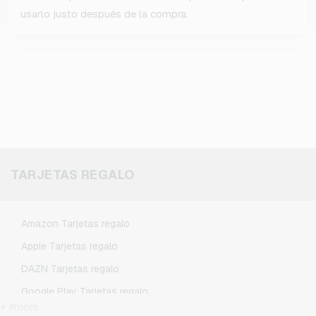
usarlo justo después de la compra.
TARJETAS REGALO
Amazon Tarjetas regalo
Apple Tarjetas regalo
DAZN Tarjetas regalo
Google Play Tarjetas regalo
+ #more
Kennzeichengenerator Tarjetas regalo