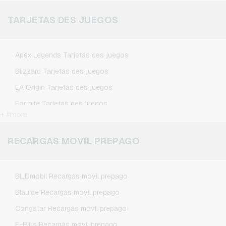
Microsoft Tarjetas regalo
TARJETAS DES JUEGOS
Netflix Tarjetas regalo
Spotify Premium Tarjetas regalo
Apex Legends Tarjetas des juegos
TikTok Tarjetas regalo
Blizzard Tarjetas des juegos
Wunschgutschein Tarjetas regalo
EA Origin Tarjetas des juegos
Zalando Tarjetas regalo
Fortnite Tarjetas des juegos
+ #more
League of Legends Tarjetas des juegos
Minecraft Tarjetas des juegos
RECARGAS MOVIL PREPAGO
NCSoft Tarjetas des juegos
Nintendo Tarjetas des juegos
BILDmobil Recargas movil prepago
Nintendo Switch Online Tarjetas des juegos
Blau.de Recargas movil prepago
PSN Card Tarjetas des juegos
Congstar Recargas movil prepago
PUBG Mobile Tarjetas des juegos
E-Plus Recargas movil prepago