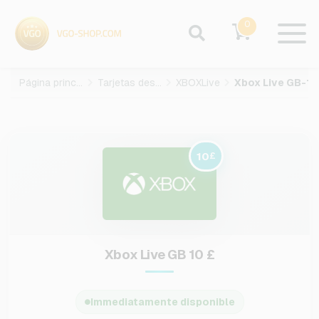
0
Página principal
Tarjetas des juegos
XBOXLive
X
10
£
Xbox Live GB 10 £
Immediatamente disponible