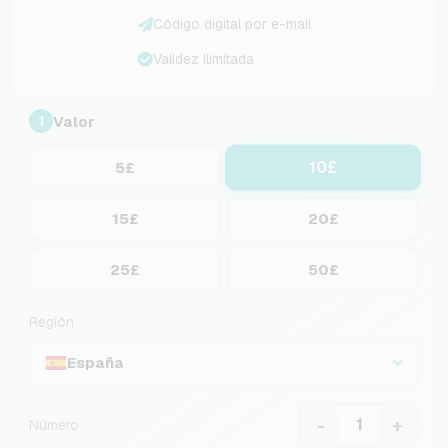
Código digital por e-mail
Validez ilimitada
Valor
1
10£
5£
15£
20£
25£
50£
Región
España
-
+
Número