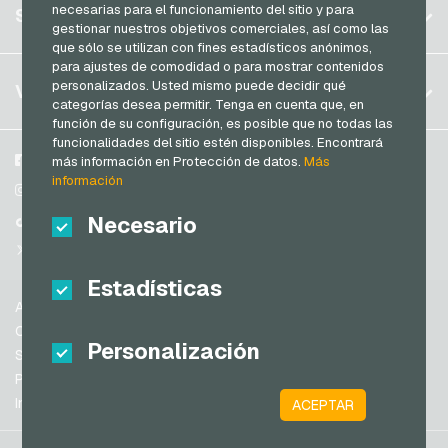
Registrar
necesarias para el funcionamiento del sitio y para
SERVICIO
Alemania (EN)
gestionar nuestros objetivos comerciales, así como las
Iniciar sesión
que sólo se utilizan con fines estadísticos anónimos,
Francia
para ajustes de comodidad o para mostrar contenidos
Mi carrito
Italia
FAQ
personalizados. Usted mismo puede decidir qué
VGO-SHOP
categorías desea permitir. Tenga en cuenta que, en
Modos de pago
función de su configuración, es posible que no todas las
Países Bajos
funcionalidades del sitio estén disponibles. Encontrará
Condiciones generales
&
Derecho de revocación
Austria
Sobre nosotros
Facebook
más información en Protección de datos.
Más
Protección de datos
información
Portugal
Participantes
Instagram
Suiza (DE)
Necesario
TikTok
Suiza (FR)
@VGO_com
Suiza (IT)
Estadísticas
Ayuda
España
Condiciones generales
Personalización
Estados Unidos de América (EN)
Seguridad y verificación
Protección de datos
Estados Unidos de América (ES)
Información legal
ACEPTAR
Gran Bretaña e Irlanda del Norte
Australia