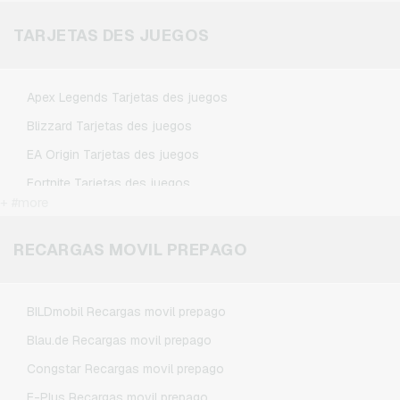
Microsoft Tarjetas regalo
TARJETAS DES JUEGOS
Netflix Tarjetas regalo
Spotify Premium Tarjetas regalo
Apex Legends Tarjetas des juegos
TikTok Tarjetas regalo
Blizzard Tarjetas des juegos
Wunschgutschein Tarjetas regalo
EA Origin Tarjetas des juegos
Zalando Tarjetas regalo
Fortnite Tarjetas des juegos
+ #more
League of Legends Tarjetas des juegos
Minecraft Tarjetas des juegos
RECARGAS MOVIL PREPAGO
NCSoft Tarjetas des juegos
Nintendo Tarjetas des juegos
BILDmobil Recargas movil prepago
Nintendo Switch Online Tarjetas des juegos
Blau.de Recargas movil prepago
PSN Card Tarjetas des juegos
Congstar Recargas movil prepago
PUBG Mobile Tarjetas des juegos
E-Plus Recargas movil prepago