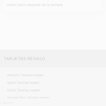
usarlo justo después de la compra.
TARJETAS REGALO
Amazon Tarjetas regalo
Apple Tarjetas regalo
DAZN Tarjetas regalo
Google Play Tarjetas regalo
+ #more
Kennzeichengenerator Tarjetas regalo