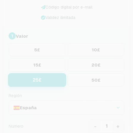
Código digital por e-mail
Validez ilimitada
Valor
1
5£
10£
15£
20£
25£
50£
Región
España
-
+
Número