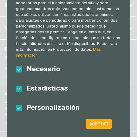
Registrar
necesarias para el funcionamiento del sitio y para
SERVICIO
Alemania (EN)
gestionar nuestros objetivos comerciales, así como las
Iniciar sesión
que sólo se utilizan con fines estadísticos anónimos,
Francia
para ajustes de comodidad o para mostrar contenidos
Mi carrito
Italia
FAQ
personalizados. Usted mismo puede decidir qué
VGO-SHOP
categorías desea permitir. Tenga en cuenta que, en
Modos de pago
función de su configuración, es posible que no todas las
Países Bajos
funcionalidades del sitio estén disponibles. Encontrará
Condiciones generales
&
Derecho de revocación
Austria
Sobre nosotros
Facebook
más información en Protección de datos.
Más
Protección de datos
información
Portugal
Participantes
Instagram
Suiza (DE)
Necesario
TikTok
Suiza (FR)
@VGO_com
Suiza (IT)
Estadísticas
Ayuda
España
Condiciones generales
Personalización
Estados Unidos de América (EN)
Seguridad y verificación
Protección de datos
Estados Unidos de América (ES)
Información legal
ACEPTAR
Gran Bretaña e Irlanda del Norte
Australia