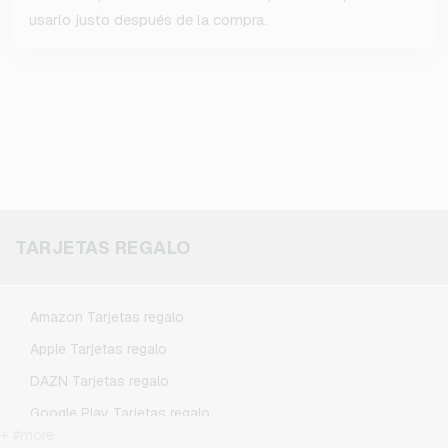
usarlo justo después de la compra.
TARJETAS REGALO
Amazon Tarjetas regalo
Apple Tarjetas regalo
DAZN Tarjetas regalo
Google Play Tarjetas regalo
+ #more
Kennzeichengenerator Tarjetas regalo