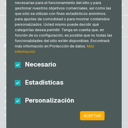
Registrar
necesarias para el funcionamiento del sitio y para
SERVICIO
Alemania (EN)
gestionar nuestros objetivos comerciales, así como las
Iniciar sesión
que sólo se utilizan con fines estadísticos anónimos,
Francia
para ajustes de comodidad o para mostrar contenidos
Mi carrito
Italia
FAQ
personalizados. Usted mismo puede decidir qué
VGO-SHOP
categorías desea permitir. Tenga en cuenta que, en
Modos de pago
función de su configuración, es posible que no todas las
Países Bajos
funcionalidades del sitio estén disponibles. Encontrará
Condiciones generales
&
Derecho de revocación
Austria
Sobre nosotros
Facebook
más información en Protección de datos.
Más
Protección de datos
información
Portugal
Participantes
Instagram
Suiza (DE)
Necesario
TikTok
Suiza (FR)
@VGO_com
Suiza (IT)
Estadísticas
Ayuda
España
Condiciones generales
Personalización
Estados Unidos de América (EN)
Seguridad y verificación
Protección de datos
Estados Unidos de América (ES)
Información legal
ACEPTAR
Gran Bretaña e Irlanda del Norte
Australia