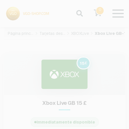
0
Página principal
Tarjetas des juegos
XBOXLive
Xbo
15
£
Xbox Live GB 15 £
Immediatamente disponible