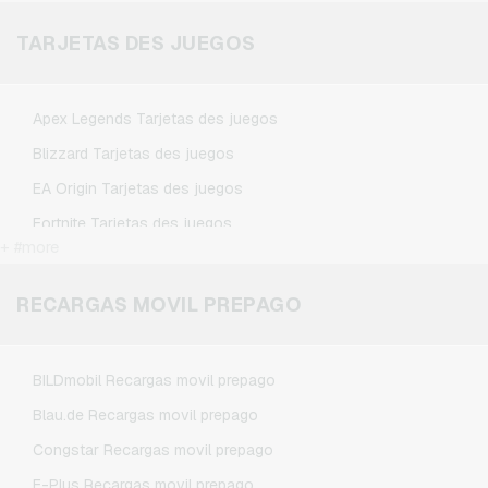
Microsoft Tarjetas regalo
TARJETAS DES JUEGOS
Netflix Tarjetas regalo
Spotify Premium Tarjetas regalo
Apex Legends Tarjetas des juegos
TikTok Tarjetas regalo
Blizzard Tarjetas des juegos
Wunschgutschein Tarjetas regalo
EA Origin Tarjetas des juegos
Zalando Tarjetas regalo
Fortnite Tarjetas des juegos
+ #more
League of Legends Tarjetas des juegos
Minecraft Tarjetas des juegos
RECARGAS MOVIL PREPAGO
NCSoft Tarjetas des juegos
Nintendo Tarjetas des juegos
BILDmobil Recargas movil prepago
Nintendo Switch Online Tarjetas des juegos
Blau.de Recargas movil prepago
PSN Card Tarjetas des juegos
Congstar Recargas movil prepago
PUBG Mobile Tarjetas des juegos
E-Plus Recargas movil prepago