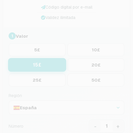
Código digital por e-mail
Validez ilimitada
Valor
1
5£
10£
15£
20£
25£
50£
Región
España
-
+
Número