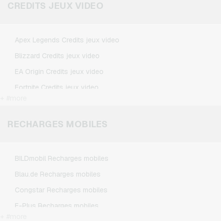
Kennzeichengenerator Cartes cadeaux
CREDITS JEUX VIDEO
Microsoft Cartes cadeaux
Netflix Cartes cadeaux
Apex Legends Credits jeux video
Spotify Premium Cartes cadeaux
Blizzard Credits jeux video
TikTok Cartes cadeaux
EA Origin Credits jeux video
Wunschgutschein Cartes cadeaux
Fortnite Credits jeux video
Zalando Cartes cadeaux
+ #more
League of Legends Credits jeux video
Minecraft Credits jeux video
RECHARGES MOBILES
NCSoft Credits jeux video
Nintendo Credits jeux video
BILDmobil Recharges mobiles
Nintendo Switch Online Credits jeux video
Blau.de Recharges mobiles
PSN Card Credits jeux video
Congstar Recharges mobiles
PUBG Mobile Credits jeux video
E-Plus Recharges mobiles
Roblox Credits jeux video
+ #more