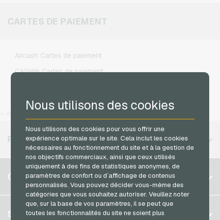
Fonic Recharges mobiles
Steam Credits jeux video
Klarmobil Recharges mobiles
CARTES DE PAIEMENT
Xbox Live Credits jeux video
Lebara Recharges mobiles
Lycamobile Recharges mobiles
Aircash Cartes de paiement
O2 Recharges mobiles
CASHlib Cartes de paiement
Otelo Recharges mobiles
Flexepin Cartes de paiement
Simyo Recharges mobiles
Nous utilisons des cookies
Jetoncash Cartes de paiement
T-Mobile Recharges mobiles
+ #more
MuchBetter Cartes de paiement
Vodafone Recharges mobiles
Nous utilisons des cookies pour vous offrir une
Neosurf Cartes de paiement
RÉGIONS DISPONIBLES
expérience optimale sur le site. Cela inclut les cookies
nécessaires au fonctionnement du site et à la gestion de
PCS Cartes de paiement
nos objectifs commerciaux, ainsi que ceux utilisés
Razer Gold Cartes de paiement
uniquement à des fins de statistiques anonymes, de
Belgique
COMPTE
paramètres de confort ou d´affichage de contenus
Transcash Cartes de paiement
personnalisés. Vous pouvez décider vous-même des
Brésil
catégories que vous souhaitez autoriser. Veuillez noter
Allemagne (DE)
que, sur la base de vos paramètres, il se peut que
S´inscrire
SERVICE
toutes les fonctionnalités du site ne soient plus
Allemagne (EN)