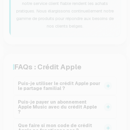
notre service client fiable rendent les achats
pratiques. Nous élargissons continuellement notre
gamme de produits pour répondre aux besoins de
nos clients belges.
FAQs : Crédit Apple
Puis-je utiliser le crédit Apple pour
le partage familial ?
Oui, si vous avez activé le partage familial dans
Puis-je payer un abonnement
votre identifiant Apple, le crédit utilisé sera
Apple Music avec du crédit Apple
?
automatiquement appliqué aux achats
partagés. Ainsi, vos membres de la famille
Oui, c'est possible. Vous pouvez utiliser votre
Que faire si mon code de crédit
bénéficient également de votre crédit Apple.
crédit Apple pour payer des abonnements en