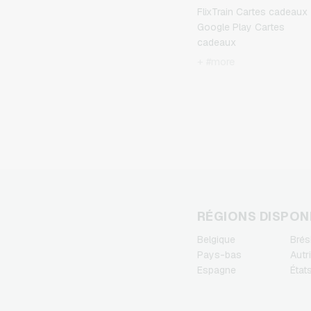
FlixTrain Cartes cadeaux
Google Play Cartes
cadeaux
Kennzeichengenerator
+ #more
Cartes cadeaux
Microsoft Cartes cadeau
Netflix Cartes cadeaux
Spotify Premium Cartes
cadeaux
TikTok Cartes cadeaux
Wunschgutschein Cartes
cadeaux
Zalando Cartes cadeaux
RÉGIONS DISPON
Belgique
Brési
Pays-bas
Autr
Espagne
État