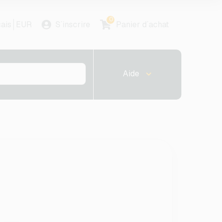
0
ais
EUR
S´inscrire
Panier d´achat
Aide