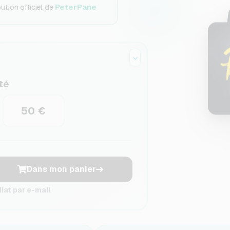
tion officiel de
PeterPane
té
50 €
Dans mon panier
at par e-mail