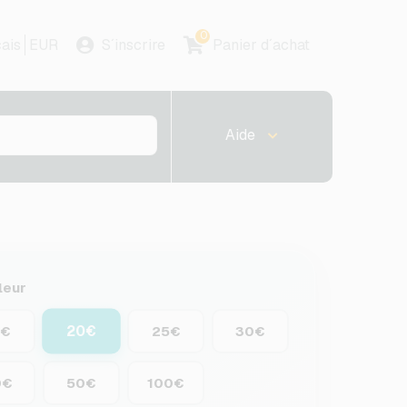
0
ais
EUR
S´inscrire
Panier d´achat
Aide
leur
20€
0€
25€
30€
0€
50€
100€