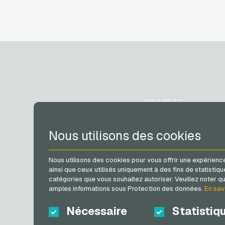
COMPTE
S´inscrire
Nous utilisons des cookies
S´inscrire
Mon panier
Nous utilisons des cookies pour vous offrir une expérience
ainsi que ceux utilisés uniquement à des fins de statis
catégories que vous souhaitez autoriser. Veuillez noter que
amples informations sous Protection des données.
En sav
Nécessaire
Statistiq