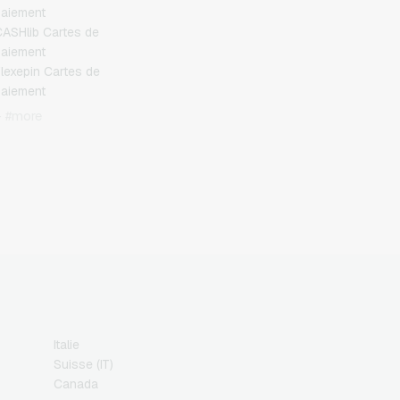
aiement
ASHlib Cartes de
aiement
lexepin Cartes de
aiement
etoncash Cartes de
+ #more
aiement
uchBetter Cartes de
aiement
eosurf Cartes de
aiement
CS Cartes de paiement
azer Gold Cartes de
aiement
ranscash Cartes de
aiement
Italie
Suisse (IT)
Canada