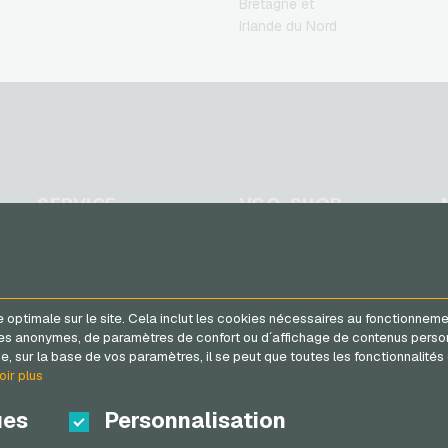
Bretagne et
Steam Credits jeux video
Irlande du Nord
Xbox Live Credits jeux
video
SERVICE
VGO-SHOP
FAQ
A propos de nous
Méthodes de paiement
Partenaires
Conditions generales
&
 optimale sur le site. Cela inclut les cookies nécessaires au fonctionneme
Droit de retour
tiques anonymes, de paramètres de confort ou d´affichage de contenus pe
Protection des données
, sur la base de vos paramètres, il se peut que toutes les fonctionnalités 
oir plus
ues
Personnalisation