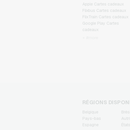
Apple Cartes cadeaux
Flixbus Cartes cadeaux
FlixTrain Cartes cadeaux
Google Play Cartes
cadeaux
Kennzeichengenerator
+ #more
Cartes cadeaux
Microsoft Cartes cadeau
Netflix Cartes cadeaux
Spotify Premium Cartes
cadeaux
TikTok Cartes cadeaux
Wunschgutschein Cartes
cadeaux
Zalando Cartes cadeaux
RÉGIONS DISPON
Belgique
Brési
Pays-bas
Autr
Espagne
État