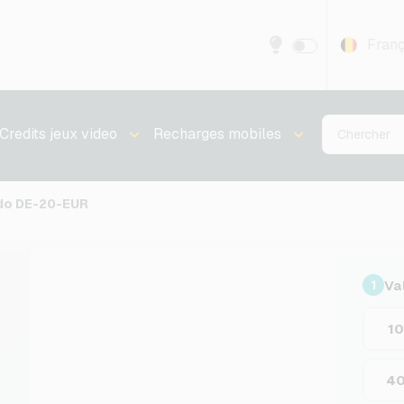
Franç
Credits jeux video
Recharges mobiles
ndo DE-20-EUR
Va
1
1
4