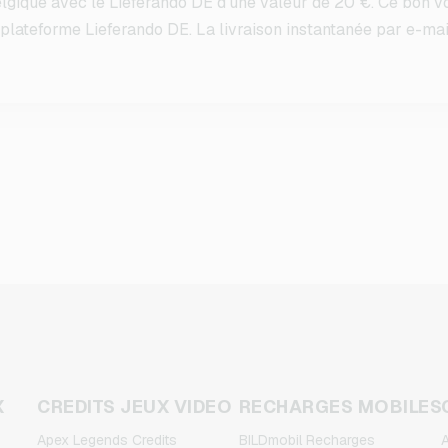
lgique avec le Lieferando DE d'une valeur de 20 €. Ce bon 
a plateforme Lieferando DE. La livraison instantanée par e-ma
X
CREDITS JEUX VIDEO
RECHARGES MOBILES
Apex Legends Credits
BILDmobil Recharges
A