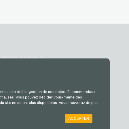
MÉDIAS SOCIAUX
Facebook
Instagram
TikTok
nt du site et à la gestion de nos objectifs commerciaux,
@VGO_com
rsonnalisés. Vous pouvez décider vous-même des
du site ne soient plus disponibles. Vous trouverez de plus
ACCEPTER