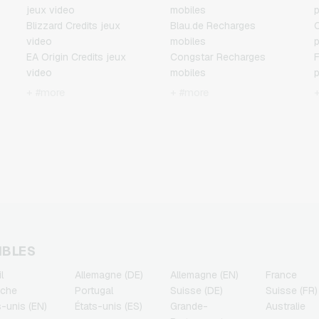
jeux video
mobiles
p
Blizzard Credits jeux
Blau.de Recharges
C
video
mobiles
p
EA Origin Credits jeux
Congstar Recharges
F
video
mobiles
p
Fortnite Credits jeux video
E-Plus Recharges mobiles
J
+ #more
+ #more
League of Legends
Fonic Recharges mobiles
p
x
Credits jeux video
Klarmobil Recharges
M
Minecraft Credits jeux
mobiles
p
video
Lebara Recharges mobiles
N
NCSoft Credits jeux video
Lycamobile Recharges
p
Nintendo Credits jeux
mobiles
P
video
O2 Recharges mobiles
R
Nintendo Switch Online
Otelo Recharges mobiles
p
Credits jeux video
Simyo Recharges mobiles
T
PSN Card Credits jeux
T-Mobile Recharges
p
IBLES
video
mobiles
l
Allemagne (DE)
Allemagne (EN)
France
PUBG Mobile Credits jeux
Vodafone Recharges
iche
Portugal
Suisse (DE)
Suisse (FR)
video
mobiles
s-unis (EN)
États-unis (ES)
Grande-
Australie
Roblox Credits jeux video