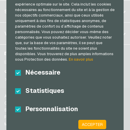
expérience optimale sur le site. Cela inclut les cookies
Allemagne (DE)
S´inscrire
nécessaires au fonctionnement du site et à la gestion de
SERVICE
Allemagne (EN)
nos objectifs commerciaux, ainsi que ceux utilisés
S´inscrire
uniquement à des fins de statistiques anonymes, de
France
paramètres de confort ou d´affichage de contenus
Mon panier
Italie
FAQ
personnalisés. Vous pouvez décider vous-même des
VGO-SHOP
catégories que vous souhaitez autoriser. Veuillez noter
Méthodes de paiement
que, sur la base de vos paramètres, il se peut que
Pays-bas
toutes les fonctionnalités du site ne soient plus
Conditions generales
&
Droit de retour
Autriche
A propos de nous
Facebook
disponibles. Vous trouverez de plus amples informations
Protection des données
sous Protection des données.
En savoir plus
Portugal
Partenaires
Instagram
Suisse (DE)
Nécessaire
TikTok
Suisse (FR)
@VGO_com
Suisse (IT)
Statistiques
Aide
Espagne
Conditions generales
Personnalisation
États-unis (EN)
Sécurité & vérification
Protection des données
États-unis (ES)
Mentions légales
ACCEPTER
Grande-Bretagne et Irlande du Nord