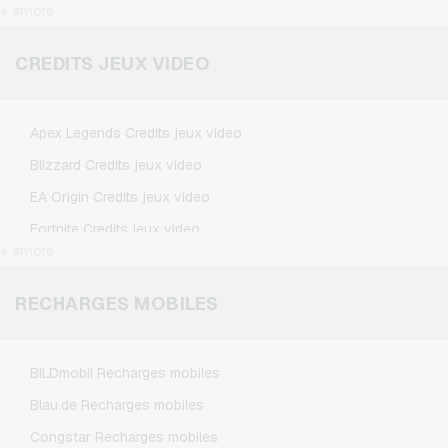
+ #more
Google Play Cartes cadeaux
Kennzeichengenerator Cartes cadeaux
CREDITS JEUX VIDEO
Microsoft Cartes cadeaux
Netflix Cartes cadeaux
Apex Legends Credits jeux video
Spotify Premium Cartes cadeaux
Blizzard Credits jeux video
TikTok Cartes cadeaux
EA Origin Credits jeux video
Wunschgutschein Cartes cadeaux
Fortnite Credits jeux video
Zalando Cartes cadeaux
+ #more
League of Legends Credits jeux video
Minecraft Credits jeux video
RECHARGES MOBILES
NCSoft Credits jeux video
Nintendo Credits jeux video
BILDmobil Recharges mobiles
Nintendo Switch Online Credits jeux video
Blau.de Recharges mobiles
PSN Card Credits jeux video
Congstar Recharges mobiles