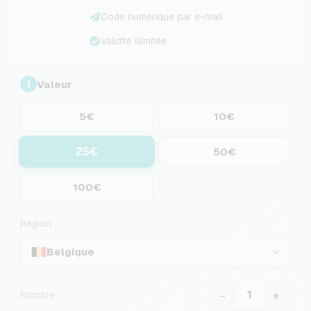
Code numérique par e-mail
Validité illimitée
Valeur
1
5€
10€
25€
50€
100€
Région
Belgique
-
+
Nombre