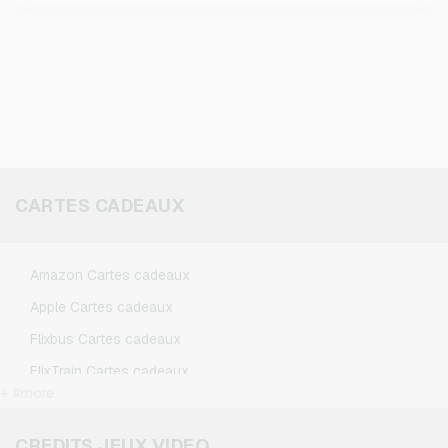
CARTES CADEAUX
Amazon Cartes cadeaux
Apple Cartes cadeaux
Flixbus Cartes cadeaux
FlixTrain Cartes cadeaux
+ #more
Google Play Cartes cadeaux
Kennzeichengenerator Cartes cadeaux
CREDITS JEUX VIDEO