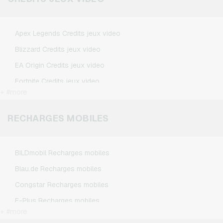
Microsoft Cartes cadeaux
Netflix Cartes cadeaux
Apex Legends Credits jeux video
Spotify Premium Cartes cadeaux
Blizzard Credits jeux video
TikTok Cartes cadeaux
EA Origin Credits jeux video
Wunschgutschein Cartes cadeaux
Fortnite Credits jeux video
Zalando Cartes cadeaux
+ #more
League of Legends Credits jeux video
Minecraft Credits jeux video
RECHARGES MOBILES
NCSoft Credits jeux video
Nintendo Credits jeux video
BILDmobil Recharges mobiles
Nintendo Switch Online Credits jeux video
Blau.de Recharges mobiles
PSN Card Credits jeux video
Congstar Recharges mobiles
PUBG Mobile Credits jeux video
E-Plus Recharges mobiles
Roblox Credits jeux video
+ #more
Fonic Recharges mobiles