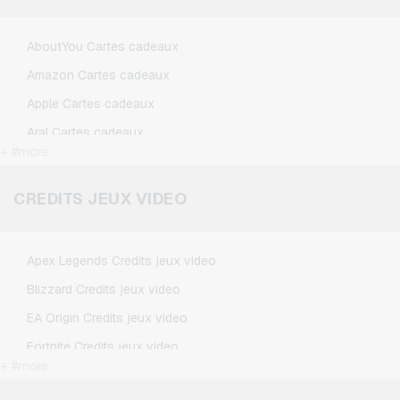
AboutYou Cartes cadeaux
Amazon Cartes cadeaux
Apple Cartes cadeaux
Aral Cartes cadeaux
+ #more
BestChoice Premium Cartes cadeaux
CircleK Cartes cadeaux
CREDITS JEUX VIDEO
DAZN Cartes cadeaux
Douglas Cartes cadeaux
Apex Legends Credits jeux video
Fleurop Cartes cadeaux
Blizzard Credits jeux video
Flixbus Cartes cadeaux
EA Origin Credits jeux video
FlixTrain Cartes cadeaux
Fortnite Credits jeux video
FloraPrima Cartes cadeaux
+ #more
League of Legends Credits jeux video
Google Play Cartes cadeaux