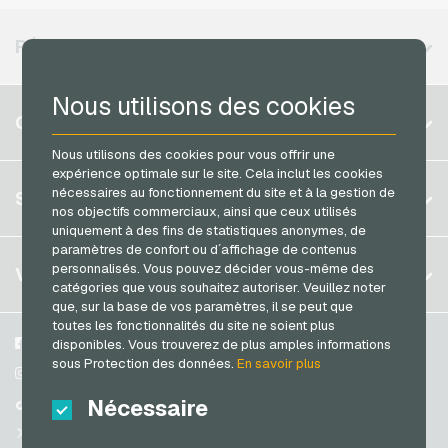
MuchBetter Cartes de paiement
roastmarket Cartes cadeaux
Vodafone Recharges mobiles
Neosurf Cartes de paiement
RÉGIONS DISPONIBLES
Rossmann Cartes cadeaux
PCS Cartes de paiement
RTL+ Cartes cadeaux
Nous utilisons des cookies
Razer Gold Cartes de paiement
Belgique
Saturn Cartes cadeaux
COMPTE
Transcash Cartes de paiement
Brésil
Shell Cartes cadeaux
Nous utilisons des cookies pour vous offrir une
expérience optimale sur le site. Cela inclut les cookies
Allemagne (DE)
Spotify Premium Cartes cadeaux
S´inscrire
nécessaires au fonctionnement du site et à la gestion de
SERVICE
Allemagne (EN)
nos objectifs commerciaux, ainsi que ceux utilisés
Thalia Cartes cadeaux
S´inscrire
uniquement à des fins de statistiques anonymes, de
France
TikTok Cartes cadeaux
paramètres de confort ou d´affichage de contenus
Mon panier
Italie
FAQ
personnalisés. Vous pouvez décider vous-même des
VGO-SHOP
toom Cartes cadeaux
catégories que vous souhaitez autoriser. Veuillez noter
Méthodes de paiement
que, sur la base de vos paramètres, il se peut que
Wolt Cartes cadeaux
Pays-bas
toutes les fonctionnalités du site ne soient plus
Conditions generales
&
Droit de retour
World of Sweets Cartes cadeaux
Autriche
A propos de nous
Facebook
disponibles. Vous trouverez de plus amples informations
Protection des données
sous Protection des données.
En savoir plus
Portugal
Wunschgutschein Cartes cadeaux
Partenaires
Instagram
Suisse (DE)
Nécessaire
TikTok
Zalando Cartes cadeaux
Suisse (FR)
@VGO_com