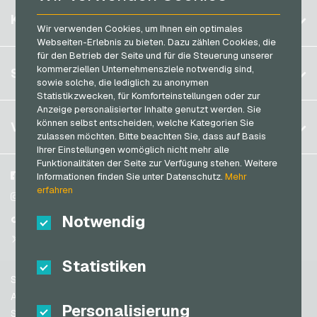
PaysafeCard Bezahlkarten
Belgien
Netflix Geschenkkarten
KONTO
PCS Bezahlkarten
Wir verwenden Cookies, um Ihnen ein optimales
Brasilien
OBI Geschenkkarten
Webseiten-Erlebnis zu bieten. Dazu zählen Cookies, die
Razer Gold Bezahlkarten
für den Betrieb der Seite und für die Steuerung unserer
Deutschland (DE)
OTTO Geschenkkarten
Registrieren
kommerziellen Unternehmensziele notwendig sind,
SERVICE
Transcash Bezahlkarten
Deutschland (EN)
sowie solche, die lediglich zu anonymen
PeterPane Geschenkkarten
Anmelden
Statistikzwecken, für Komforteinstellungen oder zur
Frankreich
Rewe Geschenkkarten
Anzeige personalisierter Inhalte genutzt werden. Sie
Mein Warenkorb
Italien
FAQ
können selbst entscheiden, welche Kategorien Sie
VGO-SHOP
Rituals Geschenkkarten
zulassen möchten. Bitte beachten Sie, dass auf Basis
Zahlungsmethoden
Ihrer Einstellungen womöglich nicht mehr alle
roastmarket Geschenkkarten
Niederlande
Funktionalitäten der Seite zur Verfügung stehen. Weitere
AGB
&
Widerrufsrecht
Rossmann Geschenkkarten
Österreich
Über uns
Facebook
Informationen finden Sie unter Datenschutz.
Mehr
Datenschutzrichtlinien
erfahren
Portugal
RTL+ Geschenkkarten
Blog
Instagram
Schweiz (DE)
Notwendig
Partner
TikTok
Saturn Geschenkkarten
Schweiz (FR)
@VGO_com
SB-Tankstelle Geschenkkarten
Schweiz (IT)
Statistiken
Shell Geschenkkarten
Support
Shop-Apotheke Geschenkkarten
Spanien
AGB
Personalisierung
Spotify Premium Geschenkkarten
USA (EN)
Sicherheit & Verifikation