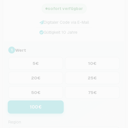
sofort verfügbar
Digitaler Code via E-Mail
Gültigkeit 10 Jahre
Wert
1
5€
10€
20€
25€
50€
75€
100€
Region