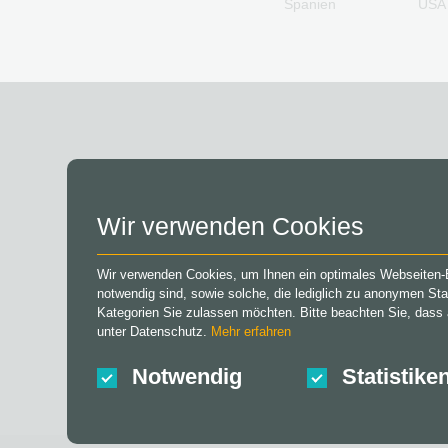
Spanien
USA
Gourmetfleisch.de
Geschenkkarten
Grillfürst Geschenkkarten
HD+ Geschenkkarten
Herrenausstatter.de
Geschenkkarten
H&M Geschenkkarten
Höffner Geschenkkarten
home24 Geschenkkarten
KONTO
IKEA Geschenkkarten
Wir verwenden Cookies
Joy_ Geschenkkarten
Kaufland Geschenkkarten
Registrieren
Kennzeichengenerator
Wir verwenden Cookies, um Ihnen ein optimales Webseiten-Er
Anmelden
Geschenkkarten
notwendig sind, sowie solche, die lediglich zu anonymen Sta
Mein Warenkorb
Kategorien Sie zulassen möchten. Bitte beachten Sie, dass a
Lieferando
unter Datenschutz.
Mehr erfahren
Geschenkkarten
MediaMarkt
Notwendig
Statistike
Geschenkkarten
Microsoft Geschenkkarte
Netflix Geschenkkarten
OBI Geschenkkarten