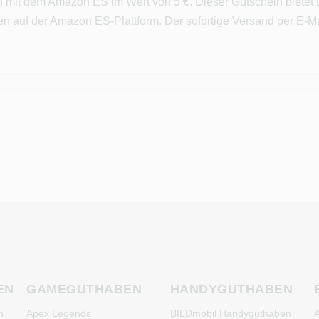
n mit dem Amazon ES im Wert von 5 €. Dieser Gutschein bietet 
n auf der Amazon ES-Plattform. Der sofortige Versand per E-Mai
EN
GAMEGUTHABEN
HANDYGUTHABEN
n
Apex Legends
BILDmobil Handyguthaben
A