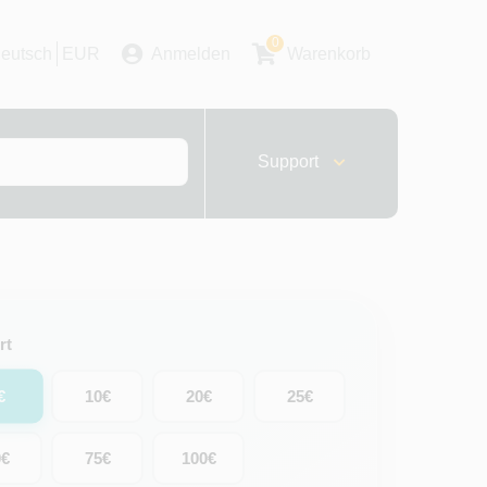
0
eutsch
EUR
Anmelden
Warenkorb
Support
rt
€
10€
20€
25€
0€
75€
100€