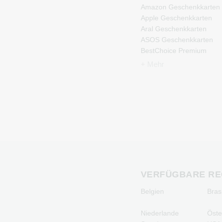
Amazon Geschenkkarten
Apple Geschenkkarten
Aral Geschenkkarten
ASOS Geschenkkarten
BestChoice Premium
Geschenkkarten
+ Mehr
CircleK Geschenkkarten
DAZN Geschenkkarten
DisneyPlus
Geschenkkarten
Dominos-Pizza
Geschenkkarten
Douglas Geschenkkarten
Fleurop Geschenkkarten
Flixbus Geschenkkarten
FlixTrain Geschenkkarten
VERFÜGBARE RE
FloraPrima
Belgien
Bras
Geschenkkarten
Google Play
Niederlande
Öste
Geschenkkarten