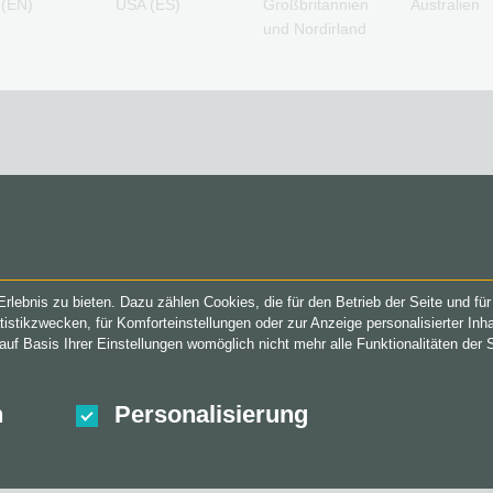
 (EN)
USA (ES)
Großbritannien
Australien
und Nordirland
SERVICE
VGO-SHOP
FAQ
Über uns
lebnis zu bieten. Dazu zählen Cookies, die für den Betrieb der Seite und f
Zahlungsmethoden
Blog
tistikzwecken, für Komforteinstellungen oder zur Anzeige personalisierter In
AGB
&
Widerrufsrecht
Partner
uf Basis Ihrer Einstellungen womöglich nicht mehr alle Funktionalitäten der 
Datenschutzrichtlinien
n
Personalisierung
n