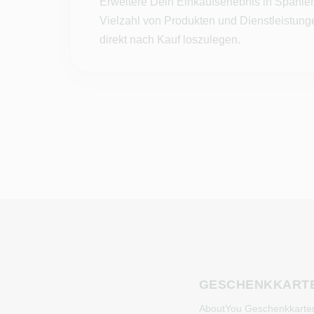
Erweitere Dein Einkaufserlebnis in Spanie
Vielzahl von Produkten und Dienstleistunge
direkt nach Kauf loszulegen.
GESCHENKKART
AboutYou Geschenkkarte