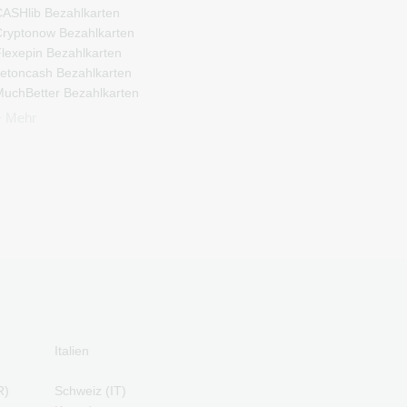
ASHlib Bezahlkarten
ryptonow Bezahlkarten
lexepin Bezahlkarten
etoncash Bezahlkarten
uchBetter Bezahlkarten
eosurf Bezahlkarten
+ Mehr
aysafeCard Bezahlkarten
CS Bezahlkarten
azer Gold Bezahlkarten
ranscash Bezahlkarten
Italien
R)
Schweiz (IT)