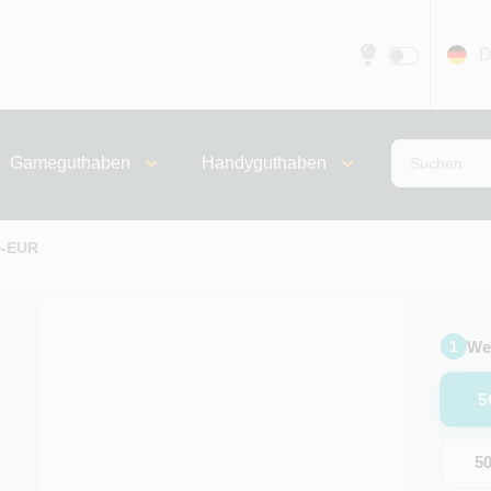
D
Gameguthaben
Handyguthaben
5-EUR
We
1
5
5