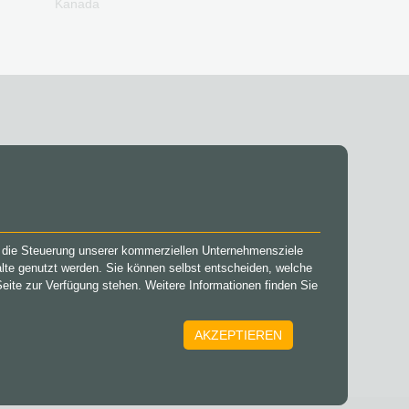
Kanada
SOCIAL MEDIA
Facebook
ür die Steuerung unserer kommerziellen Unternehmensziele
Instagram
halte genutzt werden. Sie können selbst entscheiden, welche
TikTok
Seite zur Verfügung stehen. Weitere Informationen finden Sie
@VGO_com
AKZEPTIEREN