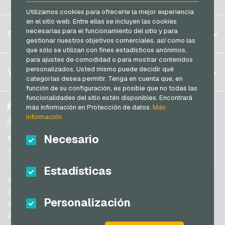
Transcash Tarjetas de pago
Brasil
Utilizamos cookies para ofrecerle la mejor experiencia
en el sitio web. Entre ellas se incluyen las cookies
Alemania (DE)
Registrar
necesarias para el funcionamiento del sitio y para
SERVICIO
Alemania (EN)
gestionar nuestros objetivos comerciales, así como las
Iniciar sesión
que sólo se utilizan con fines estadísticos anónimos,
Francia
para ajustes de comodidad o para mostrar contenidos
Mi carrito
Italia
FAQ
personalizados. Usted mismo puede decidir qué
VGO-SHOP
categorías desea permitir. Tenga en cuenta que, en
Modos de pago
función de su configuración, es posible que no todas las
Países Bajos
funcionalidades del sitio estén disponibles. Encontrará
Condiciones generales
&
Derecho de revocación
Austria
Sobre nosotros
Facebook
más información en Protección de datos.
Más
Protección de datos
información
Portugal
Participantes
Instagram
Suiza (DE)
Necesario
TikTok
Suiza (FR)
@VGO_com
Suiza (IT)
Estadísticas
Ayuda
España
Condiciones generales
Personalización
Estados Unidos de América (EN)
Seguridad y verificación
Protección de datos
Estados Unidos de América (ES)