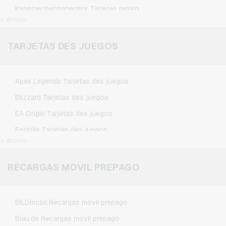
Kennzeichengenerator Tarjetas regalo
+ #more
Microsoft Tarjetas regalo
Netflix Tarjetas regalo
TARJETAS DES JUEGOS
Spotify Premium Tarjetas regalo
TikTok Tarjetas regalo
Apex Legends Tarjetas des juegos
Wunschgutschein Tarjetas regalo
Blizzard Tarjetas des juegos
Zalando Tarjetas regalo
EA Origin Tarjetas des juegos
Fortnite Tarjetas des juegos
+ #more
League of Legends Tarjetas des juegos
Minecraft Tarjetas des juegos
RECARGAS MOVIL PREPAGO
NCSoft Tarjetas des juegos
Nintendo Tarjetas des juegos
BILDmobil Recargas movil prepago
Nintendo Switch Online Tarjetas des juegos
Blau.de Recargas movil prepago