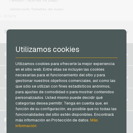
Flexepin Tarjetas de pago
Simyo Recargas movil prepago
Jetoncash Tarjetas de pago
T-Mobile Recargas movil prepago
+ #more
MuchBetter Tarjetas de pago
Vodafone Recargas movil prepago
Neosurf Tarjetas de pago
REGIONES DISPONIBLES
PCS Tarjetas de pago
Utilizamos cookies
Razer Gold Tarjetas de pago
Bélgica
CUENTA
Transcash Tarjetas de pago
Brasil
Utilizamos cookies para ofrecerle la mejor experiencia
en el sitio web. Entre ellas se incluyen las cookies
Alemania (DE)
Registrar
necesarias para el funcionamiento del sitio y para
SERVICIO
Alemania (EN)
gestionar nuestros objetivos comerciales, así como las
Iniciar sesión
que sólo se utilizan con fines estadísticos anónimos,
Francia
para ajustes de comodidad o para mostrar contenidos
Mi carrito
Italia
FAQ
personalizados. Usted mismo puede decidir qué
VGO-SHOP
categorías desea permitir. Tenga en cuenta que, en
Modos de pago
función de su configuración, es posible que no todas las
Países Bajos
funcionalidades del sitio estén disponibles. Encontrará
Condiciones generales
&
Derecho de revocación
Austria
Sobre nosotros
Facebook
más información en Protección de datos.
Más
Protección de datos
información
Portugal
Participantes
Instagram