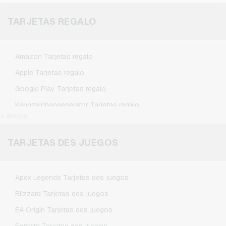
TARJETAS REGALO
Amazon Tarjetas regalo
Apple Tarjetas regalo
Google Play Tarjetas regalo
Kennzeichengenerator Tarjetas regalo
+ #more
Microsoft Tarjetas regalo
Netflix Tarjetas regalo
TARJETAS DES JUEGOS
Spotify Premium Tarjetas regalo
TikTok Tarjetas regalo
Apex Legends Tarjetas des juegos
Wunschgutschein Tarjetas regalo
Blizzard Tarjetas des juegos
Zalando Tarjetas regalo
EA Origin Tarjetas des juegos