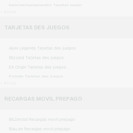
Kennzeichengenerator Tarjetas regalo
+ #more
Microsoft Tarjetas regalo
Netflix Tarjetas regalo
TARJETAS DES JUEGOS
Spotify Premium Tarjetas regalo
TikTok Tarjetas regalo
Apex Legends Tarjetas des juegos
Wunschgutschein Tarjetas regalo
Blizzard Tarjetas des juegos
Zalando Tarjetas regalo
EA Origin Tarjetas des juegos
Fortnite Tarjetas des juegos
+ #more
League of Legends Tarjetas des juegos
Minecraft Tarjetas des juegos
RECARGAS MOVIL PREPAGO
NCSoft Tarjetas des juegos
Nintendo Tarjetas des juegos
BILDmobil Recargas movil prepago
Nintendo Switch Online Tarjetas des juegos
Blau.de Recargas movil prepago