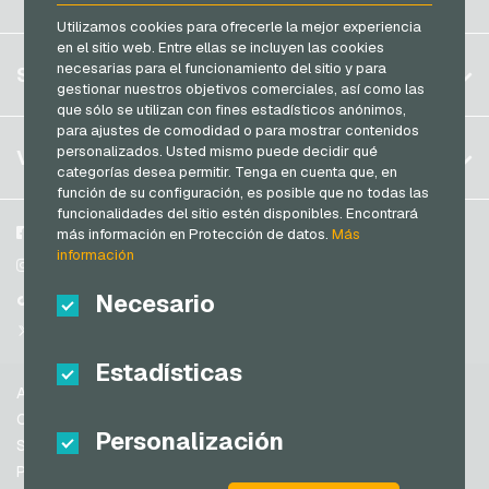
Transcash Tarjetas de pago
Brasil
Utilizamos cookies para ofrecerle la mejor experiencia
en el sitio web. Entre ellas se incluyen las cookies
Alemania (DE)
Registrar
necesarias para el funcionamiento del sitio y para
SERVICIO
Alemania (EN)
gestionar nuestros objetivos comerciales, así como las
Iniciar sesión
que sólo se utilizan con fines estadísticos anónimos,
Francia
para ajustes de comodidad o para mostrar contenidos
Mi carrito
Italia
FAQ
personalizados. Usted mismo puede decidir qué
VGO-SHOP
categorías desea permitir. Tenga en cuenta que, en
Modos de pago
función de su configuración, es posible que no todas las
Países Bajos
funcionalidades del sitio estén disponibles. Encontrará
Condiciones generales
&
Derecho de revocación
Austria
Sobre nosotros
Facebook
más información en Protección de datos.
Más
Protección de datos
información
Portugal
Participantes
Instagram
Suiza (DE)
Necesario
TikTok
Suiza (FR)
@VGO_com
Suiza (IT)
Estadísticas
Ayuda
España
Condiciones generales
Personalización
Estados Unidos de América (EN)
Seguridad y verificación
Protección de datos
Estados Unidos de América (ES)