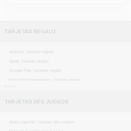
TARJETAS REGALO
Amazon Tarjetas regalo
Apple Tarjetas regalo
Google Play Tarjetas regalo
Kennzeichengenerator Tarjetas regalo
+ #more
Microsoft Tarjetas regalo
Netflix Tarjetas regalo
TARJETAS DES JUEGOS
Spotify Premium Tarjetas regalo
TikTok Tarjetas regalo
Apex Legends Tarjetas des juegos
Wunschgutschein Tarjetas regalo