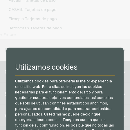
Aircash Tarjetas de pago
O2 Recargas movil prepago
CASHlib Tarjetas de pago
Otelo Recargas movil prepago
Flexepin Tarjetas de pago
Simyo Recargas movil prepago
Jetoncash Tarjetas de pago
T-Mobile Recargas movil prepago
+ #more
MuchBetter Tarjetas de pago
Vodafone Recargas movil prepago
Neosurf Tarjetas de pago
REGIONES DISPONIBLES
PCS Tarjetas de pago
Utilizamos cookies
Razer Gold Tarjetas de pago
Bélgica
CUENTA
Transcash Tarjetas de pago
Brasil
Utilizamos cookies para ofrecerle la mejor experiencia
en el sitio web. Entre ellas se incluyen las cookies
Alemania (DE)
Registrar
necesarias para el funcionamiento del sitio y para
SERVICIO
Alemania (EN)
gestionar nuestros objetivos comerciales, así como las
Iniciar sesión
que sólo se utilizan con fines estadísticos anónimos,
Francia
para ajustes de comodidad o para mostrar contenidos
Mi carrito
Italia
FAQ
personalizados. Usted mismo puede decidir qué
VGO-SHOP
categorías desea permitir. Tenga en cuenta que, en
Modos de pago
función de su configuración, es posible que no todas las
Países Bajos