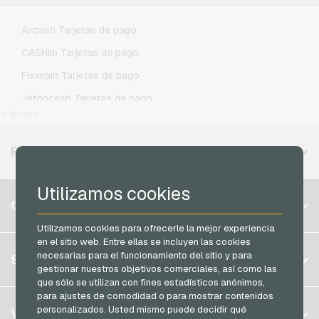
Lycamobile Recargas movil prepago
Aircash Tarjetas de pago
O2 Recargas movil prepago
CASHlib Tarjetas de pago
Otelo Recargas movil prepago
Flexepin Tarjetas de pago
Simyo Recargas movil prepago
Jetoncash Tarjetas de pago
T-Mobile Recargas movil prepago
+ #more
MuchBetter Tarjetas de pago
Vodafone Recargas movil prepago
Neosurf Tarjetas de pago
REGIONES DISPONIBLES
PCS Tarjetas de pago
Utilizamos cookies
Razer Gold Tarjetas de pago
Bélgica
CUENTA
Transcash Tarjetas de pago
Brasil
Utilizamos cookies para ofrecerle la mejor experiencia
en el sitio web. Entre ellas se incluyen las cookies
Alemania (DE)
Registrar
necesarias para el funcionamiento del sitio y para
SERVICIO
Alemania (EN)
gestionar nuestros objetivos comerciales, así como las
Iniciar sesión
que sólo se utilizan con fines estadísticos anónimos,
Francia
para ajustes de comodidad o para mostrar contenidos
Mi carrito
Italia
FAQ
personalizados. Usted mismo puede decidir qué
VGO-SHOP