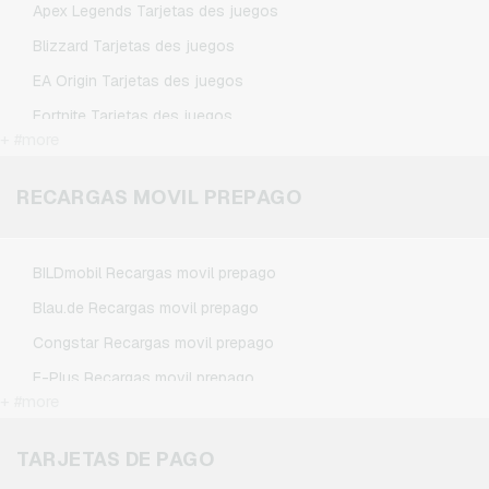
Apex Legends Tarjetas des juegos
Wunschgutschein Tarjetas regalo
Blizzard Tarjetas des juegos
Zalando Tarjetas regalo
EA Origin Tarjetas des juegos
Fortnite Tarjetas des juegos
+ #more
League of Legends Tarjetas des juegos
Minecraft Tarjetas des juegos
RECARGAS MOVIL PREPAGO
NCSoft Tarjetas des juegos
Nintendo Tarjetas des juegos
BILDmobil Recargas movil prepago
Nintendo Switch Online Tarjetas des juegos
Blau.de Recargas movil prepago
PSN Card Tarjetas des juegos
Congstar Recargas movil prepago
PUBG Mobile Tarjetas des juegos
E-Plus Recargas movil prepago
Roblox Tarjetas des juegos
+ #more
Fonic Recargas movil prepago
Steam Tarjetas des juegos
Klarmobil Recargas movil prepago
TARJETAS DE PAGO
Xbox Live Tarjetas des juegos
Lebara Recargas movil prepago