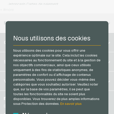
Simyo Recharges mobiles
Jetoncash Cartes de paiement
T-Mobile Recharges mobiles
+ #more
MuchBetter Cartes de paiement
Vodafone Recharges mobiles
Neosurf Cartes de paiement
RÉGIONS DISPONIBLES
PCS Cartes de paiement
Nous utilisons des cookies
Razer Gold Cartes de paiement
Belgique
COMPTE
Transcash Cartes de paiement
Brésil
Nous utilisons des cookies pour vous offrir une
expérience optimale sur le site. Cela inclut les cookies
Allemagne (DE)
S´inscrire
nécessaires au fonctionnement du site et à la gestion de
SERVICE
Allemagne (EN)
nos objectifs commerciaux, ainsi que ceux utilisés
S´inscrire
uniquement à des fins de statistiques anonymes, de
France
paramètres de confort ou d´affichage de contenus
Mon panier
Italie
FAQ
personnalisés. Vous pouvez décider vous-même des
VGO-SHOP
catégories que vous souhaitez autoriser. Veuillez noter
Méthodes de paiement
que, sur la base de vos paramètres, il se peut que
Pays-bas
toutes les fonctionnalités du site ne soient plus
Conditions generales
&
Droit de retour
Autriche
A propos de nous
Facebook
disponibles. Vous trouverez de plus amples informations
Protection des données
sous Protection des données.
En savoir plus
Portugal
Partenaires
Instagram
Suisse (DE)
TikTok