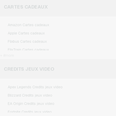
CARTES CADEAUX
Amazon Cartes cadeaux
Apple Cartes cadeaux
Flixbus Cartes cadeaux
FlixTrain Cartes cadeaux
+ #more
Google Play Cartes cadeaux
Kennzeichengenerator Cartes cadeaux
CREDITS JEUX VIDEO
Microsoft Cartes cadeaux
Netflix Cartes cadeaux
Apex Legends Credits jeux video
Spotify Premium Cartes cadeaux
Blizzard Credits jeux video
TikTok Cartes cadeaux
EA Origin Credits jeux video
Wunschgutschein Cartes cadeaux
Fortnite Credits jeux video