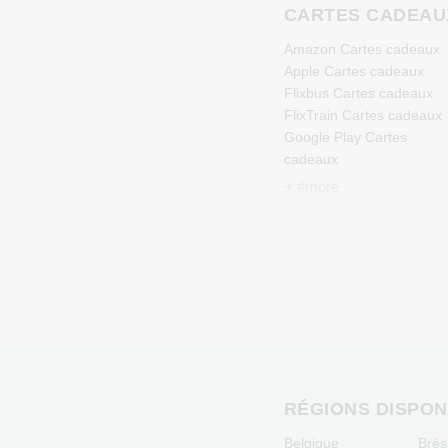
CARTES CADEAU
Amazon Cartes cadeaux
Apple Cartes cadeaux
Flixbus Cartes cadeaux
FlixTrain Cartes cadeaux
Google Play Cartes
cadeaux
Kennzeichengenerator
+ #more
Cartes cadeaux
Microsoft Cartes cadeaux
Netflix Cartes cadeaux
Spotify Premium Cartes
cadeaux
TikTok Cartes cadeaux
Wunschgutschein Cartes
cadeaux
Zalando Cartes cadeaux
RÉGIONS DISPON
Belgique
Brési