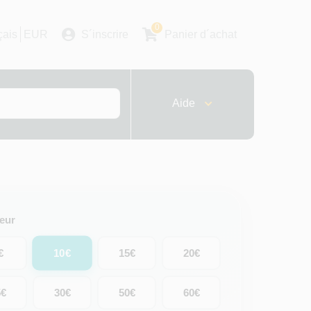
0
çais
EUR
S´inscrire
Panier d´achat
Aide
leur
10€
€
15€
20€
5€
30€
50€
60€