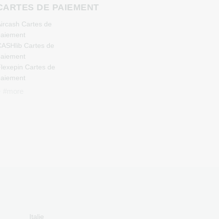
S
CARTES DE PAIEMENT
ircash Cartes de
aiement
ASHlib Cartes de
aiement
lexepin Cartes de
aiement
etoncash Cartes de
+ #more
aiement
uchBetter Cartes de
aiement
eosurf Cartes de
aiement
CS Cartes de paiement
azer Gold Cartes de
aiement
ranscash Cartes de
aiement
Italie