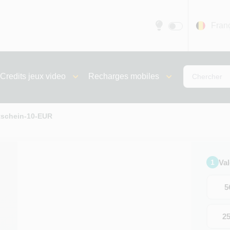
Fran
Credits jeux video
Recharges mobiles
tschein-10-EUR
Va
1
5
2