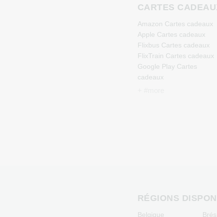
CARTES CADEAU
Amazon Cartes cadeaux
Apple Cartes cadeaux
Flixbus Cartes cadeaux
FlixTrain Cartes cadeaux
Google Play Cartes
cadeaux
Kennzeichengenerator
+ #more
Cartes cadeaux
Microsoft Cartes cadeaux
Netflix Cartes cadeaux
Spotify Premium Cartes
cadeaux
TikTok Cartes cadeaux
Wunschgutschein Cartes
cadeaux
Zalando Cartes cadeaux
RÉGIONS DISPON
Belgique
Brési