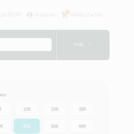
0
çais
EUR
S´inscrire
Panier d´achat
Aide
leur
€
10€
15€
20€
30€
5€
50€
60€