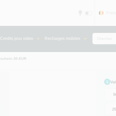
Fran
Credits jeux video
Recharges mobiles
tschein-30-EUR
Va
1
5
2