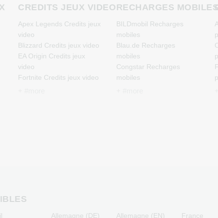
X
CREDITS JEUX VIDEO
RECHARGES MOBILE
Apex Legends Credits jeux
BILDmobil Recharges
A
video
mobiles
p
Blizzard Credits jeux video
Blau.de Recharges
C
EA Origin Credits jeux
mobiles
p
video
Congstar Recharges
F
Fortnite Credits jeux video
mobiles
p
League of Legends
E-Plus Recharges mobiles
J
+ #more
+ #more
Credits jeux video
Fonic Recharges mobiles
p
Minecraft Credits jeux
Klarmobil Recharges
M
video
mobiles
p
NCSoft Credits jeux video
Lebara Recharges mobiles
N
Nintendo Credits jeux
Lycamobile Recharges
p
video
mobiles
P
Nintendo Switch Online
O2 Recharges mobiles
R
Credits jeux video
Otelo Recharges mobiles
p
PSN Card Credits jeux
Simyo Recharges mobiles
T
video
T-Mobile Recharges
p
IBLES
PUBG Mobile Credits jeux
mobiles
l
Allemagne (DE)
Allemagne (EN)
France
video
Vodafone Recharges