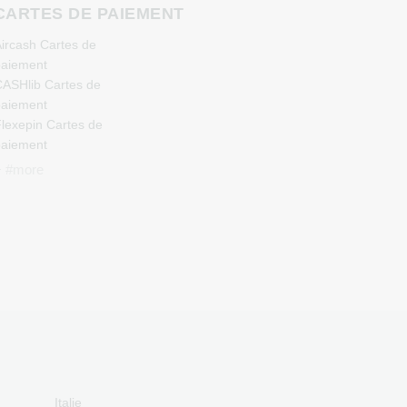
S
CARTES DE PAIEMENT
ircash Cartes de
aiement
ASHlib Cartes de
aiement
lexepin Cartes de
aiement
etoncash Cartes de
+ #more
aiement
uchBetter Cartes de
aiement
eosurf Cartes de
aiement
CS Cartes de paiement
azer Gold Cartes de
aiement
ranscash Cartes de
aiement
Italie