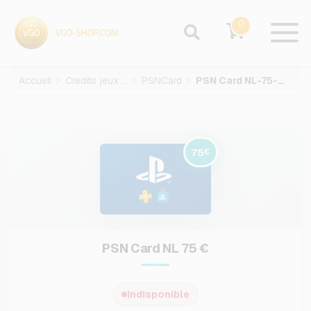
0
Accueil
Credits jeux video
PSNCard
PSN Card NL-75-EUR
75
€
PSN Card NL 75 €
Indisponible