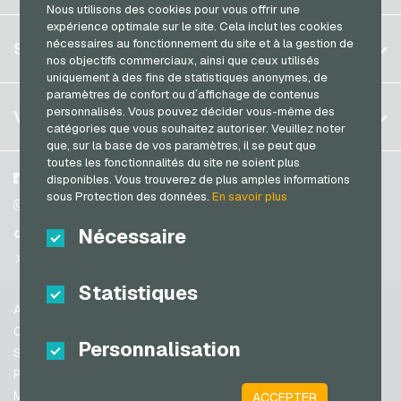
Brésil
Nous utilisons des cookies pour vous offrir une
expérience optimale sur le site. Cela inclut les cookies
Allemagne (DE)
S´inscrire
nécessaires au fonctionnement du site et à la gestion de
SERVICE
Allemagne (EN)
nos objectifs commerciaux, ainsi que ceux utilisés
S´inscrire
uniquement à des fins de statistiques anonymes, de
France
paramètres de confort ou d´affichage de contenus
Mon panier
Italie
FAQ
personnalisés. Vous pouvez décider vous-même des
VGO-SHOP
catégories que vous souhaitez autoriser. Veuillez noter
Méthodes de paiement
que, sur la base de vos paramètres, il se peut que
Pays-bas
toutes les fonctionnalités du site ne soient plus
Conditions generales
&
Droit de retour
Autriche
A propos de nous
Facebook
disponibles. Vous trouverez de plus amples informations
Protection des données
sous Protection des données.
En savoir plus
Portugal
Partenaires
Instagram
Suisse (DE)
Nécessaire
TikTok
Suisse (FR)
@VGO_com
Suisse (IT)
Statistiques
Aide
Espagne
Conditions generales
Personnalisation
États-unis (EN)
Sécurité & vérification
Protection des données
États-unis (ES)
Mentions légales
ACCEPTER