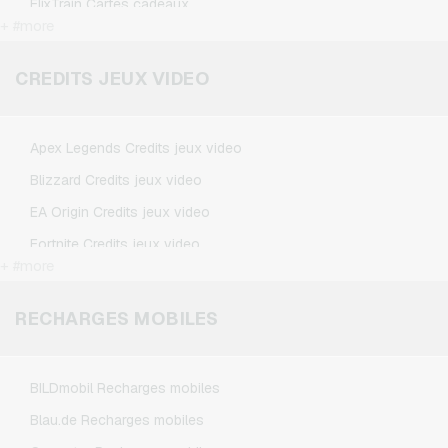
FlixTrain Cartes cadeaux
+ #more
Google Play Cartes cadeaux
Kennzeichengenerator Cartes cadeaux
CREDITS JEUX VIDEO
Microsoft Cartes cadeaux
Netflix Cartes cadeaux
Apex Legends Credits jeux video
Spotify Premium Cartes cadeaux
Blizzard Credits jeux video
TikTok Cartes cadeaux
EA Origin Credits jeux video
Wunschgutschein Cartes cadeaux
Fortnite Credits jeux video
Zalando Cartes cadeaux
+ #more
League of Legends Credits jeux video
Minecraft Credits jeux video
RECHARGES MOBILES
NCSoft Credits jeux video
Nintendo Credits jeux video
BILDmobil Recharges mobiles
Nintendo Switch Online Credits jeux video
Blau.de Recharges mobiles
PSN Card Credits jeux video