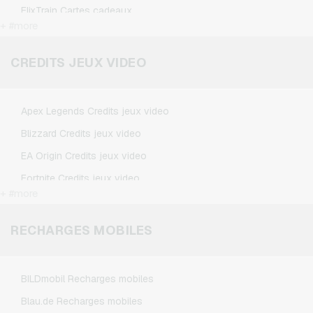
FlixTrain Cartes cadeaux
+ #more
Google Play Cartes cadeaux
Kennzeichengenerator Cartes cadeaux
CREDITS JEUX VIDEO
Microsoft Cartes cadeaux
Netflix Cartes cadeaux
Apex Legends Credits jeux video
Spotify Premium Cartes cadeaux
Blizzard Credits jeux video
TikTok Cartes cadeaux
EA Origin Credits jeux video
Wunschgutschein Cartes cadeaux
Fortnite Credits jeux video
Zalando Cartes cadeaux
+ #more
League of Legends Credits jeux video
Minecraft Credits jeux video
RECHARGES MOBILES
NCSoft Credits jeux video
Nintendo Credits jeux video
BILDmobil Recharges mobiles
Nintendo Switch Online Credits jeux video
Blau.de Recharges mobiles
PSN Card Credits jeux video