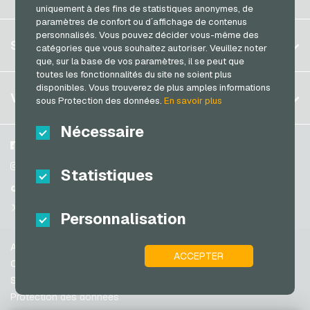
Brésil
uniquement à des fins de statistiques anonymes, de
paramètres de confort ou d´affichage de contenus
Allemagne (DE)
personnalisés. Vous pouvez décider vous-même des
S´inscrire
SERVICE
catégories que vous souhaitez autoriser. Veuillez noter
Allemagne (EN)
que, sur la base de vos paramètres, il se peut que
S´inscrire
France
toutes les fonctionnalités du site ne soient plus
Mon panier
disponibles. Vous trouverez de plus amples informations
Italie
FAQ
VGO-SHOP
sous Protection des données.
En savoir plus
Méthodes de paiement
Pays-bas
Nécessaire
Conditions generales
&
Droit de retour
Autriche
A propos de nous
Facebook
Protection des données
Portugal
Partenaires
Instagram
Statistiques
Suisse (DE)
TikTok
Suisse (FR)
@VGO_com
Personnalisation
Suisse (IT)
Aide
ACCEPTER
Espagne
Conditions generales
États-unis (EN)
Sécurité & vérification
Protection des données
États-unis (ES)