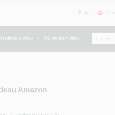
Fran
Credits jeux video
Recharges mobiles
adeau Amazon
 manière pratique et efficace ? Via