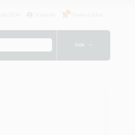
0
çais
EUR
S´inscrire
Panier d´achat
Aide