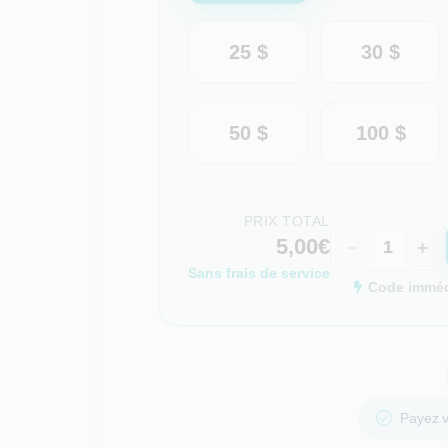
25 $
30 $
50 $
100 $
PRIX TOTAL
5,00€
−
+
Sans frais de service
Code immédi
Payez v