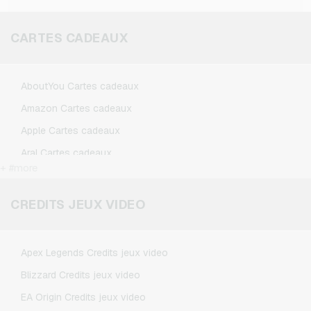
CARTES CADEAUX
AboutYou Cartes cadeaux
Amazon Cartes cadeaux
Apple Cartes cadeaux
Aral Cartes cadeaux
+ #more
BestChoice Premium Cartes cadeaux
CircleK Cartes cadeaux
CREDITS JEUX VIDEO
DAZN Cartes cadeaux
Douglas Cartes cadeaux
Apex Legends Credits jeux video
Fleurop Cartes cadeaux
Blizzard Credits jeux video
Flixbus Cartes cadeaux
EA Origin Credits jeux video
FlixTrain Cartes cadeaux