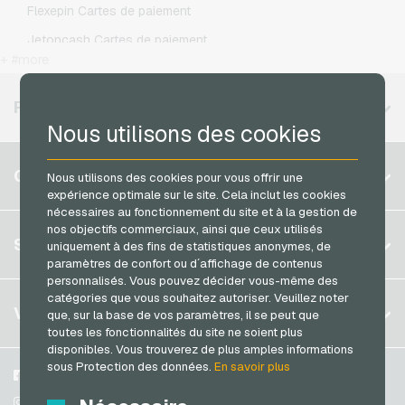
Flexepin Cartes de paiement
PeterPane Cartes cadeaux
Simyo Recharges mobiles
Jetoncash Cartes de paiement
Rewe Cartes cadeaux
T-Mobile Recharges mobiles
+ #more
MuchBetter Cartes de paiement
roastmarket Cartes cadeaux
Vodafone Recharges mobiles
Neosurf Cartes de paiement
RÉGIONS DISPONIBLES
Rossmann Cartes cadeaux
PCS Cartes de paiement
Nous utilisons des cookies
RTL+ Cartes cadeaux
Razer Gold Cartes de paiement
Belgique
Saturn Cartes cadeaux
COMPTE
Nous utilisons des cookies pour vous offrir une
Transcash Cartes de paiement
expérience optimale sur le site. Cela inclut les cookies
Brésil
Shell Cartes cadeaux
nécessaires au fonctionnement du site et à la gestion de
Allemagne (DE)
Spotify Premium Cartes cadeaux
nos objectifs commerciaux, ainsi que ceux utilisés
S´inscrire
SERVICE
uniquement à des fins de statistiques anonymes, de
Allemagne (EN)
Thalia Cartes cadeaux
paramètres de confort ou d´affichage de contenus
S´inscrire
France
personnalisés. Vous pouvez décider vous-même des
TikTok Cartes cadeaux
Mon panier
catégories que vous souhaitez autoriser. Veuillez noter
Italie
FAQ
VGO-SHOP
toom Cartes cadeaux
que, sur la base de vos paramètres, il se peut que
toutes les fonctionnalités du site ne soient plus
Méthodes de paiement
Wolt Cartes cadeaux
Pays-bas
disponibles. Vous trouverez de plus amples informations
Conditions generales
&
Droit de retour
sous Protection des données.
En savoir plus
World of Sweets Cartes cadeaux
Autriche
A propos de nous
Facebook
Protection des données
Portugal
Wunschgutschein Cartes cadeaux
Partenaires
Instagram