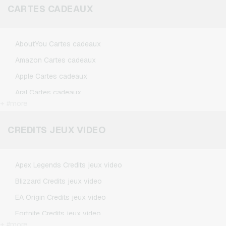
aider.
CARTES CADEAUX
AboutYou Cartes cadeaux
Amazon Cartes cadeaux
Apple Cartes cadeaux
Aral Cartes cadeaux
+ #more
BestChoice Premium Cartes cadeaux
CircleK Cartes cadeaux
CREDITS JEUX VIDEO
DAZN Cartes cadeaux
Douglas Cartes cadeaux
Apex Legends Credits jeux video
Fleurop Cartes cadeaux
Blizzard Credits jeux video
Flixbus Cartes cadeaux
EA Origin Credits jeux video
FlixTrain Cartes cadeaux
Fortnite Credits jeux video
FloraPrima Cartes cadeaux
+ #more