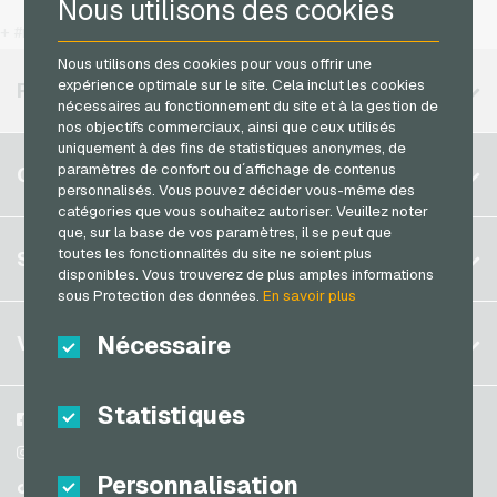
Nous utilisons des cookies
Jetoncash Cartes de paiement
Rewe Cartes cadeaux
T-Mobile Recharges mobiles
+ #more
MuchBetter Cartes de paiement
roastmarket Cartes cadeaux
Vodafone Recharges mobiles
Nous utilisons des cookies pour vous offrir une
Neosurf Cartes de paiement
expérience optimale sur le site. Cela inclut les cookies
RÉGIONS DISPONIBLES
Rossmann Cartes cadeaux
nécessaires au fonctionnement du site et à la gestion de
PCS Cartes de paiement
nos objectifs commerciaux, ainsi que ceux utilisés
RTL+ Cartes cadeaux
uniquement à des fins de statistiques anonymes, de
Razer Gold Cartes de paiement
Belgique
Saturn Cartes cadeaux
paramètres de confort ou d´affichage de contenus
COMPTE
Transcash Cartes de paiement
personnalisés. Vous pouvez décider vous-même des
Brésil
Shell Cartes cadeaux
catégories que vous souhaitez autoriser. Veuillez noter
que, sur la base de vos paramètres, il se peut que
Allemagne (DE)
Spotify Premium Cartes cadeaux
S´inscrire
toutes les fonctionnalités du site ne soient plus
SERVICE
Allemagne (EN)
Thalia Cartes cadeaux
disponibles. Vous trouverez de plus amples informations
S´inscrire
sous Protection des données.
En savoir plus
France
TikTok Cartes cadeaux
Mon panier
Italie
FAQ
Nécessaire
VGO-SHOP
toom Cartes cadeaux
Méthodes de paiement
Wolt Cartes cadeaux
Pays-bas
Conditions generales
&
Droit de retour
Statistiques
World of Sweets Cartes cadeaux
Autriche
A propos de nous
Facebook
Protection des données
Portugal
Wunschgutschein Cartes cadeaux
Partenaires
Instagram
Personnalisation
Suisse (DE)
TikTok
Zalando Cartes cadeaux