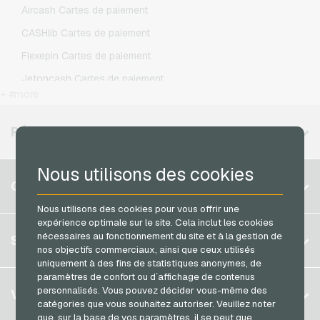
Aircash Cartes de paiement
O2 Recharges mobiles
CASHlib Cartes de paiement
Otelo Recharges mobiles
Flexepin Cartes de paiement
Simyo Recharges mobiles
Jetoncash Cartes de paiement
T-Mobile Recharges mobiles
+ #more
MuchBetter Cartes de paiement
Vodafone Recharges mobiles
Neosurf Cartes de paiement
RÉGIONS DISPONIBLES
PaysafeCard Cartes de paiement
Nous utilisons des cookies
PCS Cartes de paiement
Belgique
COMPTE
Razer Gold Cartes de paiement
Brésil
Nous utilisons des cookies pour vous offrir une
Transcash Cartes de paiement
expérience optimale sur le site. Cela inclut les cookies
Allemagne (DE)
S´inscrire
nécessaires au fonctionnement du site et à la gestion de
SERVICE
Allemagne (EN)
nos objectifs commerciaux, ainsi que ceux utilisés
S´inscrire
uniquement à des fins de statistiques anonymes, de
France
paramètres de confort ou d´affichage de contenus
Mon panier
Italie
FAQ
personnalisés. Vous pouvez décider vous-même des
VGO-SHOP
catégories que vous souhaitez autoriser. Veuillez noter
Méthodes de paiement
que, sur la base de vos paramètres, il se peut que