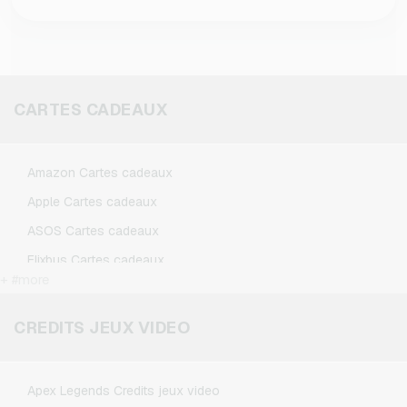
CARTES CADEAUX
Amazon Cartes cadeaux
Apple Cartes cadeaux
ASOS Cartes cadeaux
Flixbus Cartes cadeaux
+ #more
FlixTrain Cartes cadeaux
Google Play Cartes cadeaux
CREDITS JEUX VIDEO
IKEA Cartes cadeaux
Kennzeichengenerator Cartes cadeaux
Apex Legends Credits jeux video
Microsoft Cartes cadeaux