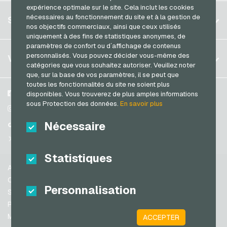
expérience optimale sur le site. Cela inclut les cookies
Allemagne (DE)
Spotify Premium Cartes cadeaux
S´inscrire
nécessaires au fonctionnement du site et à la gestion de
SERVICE
Allemagne (EN)
nos objectifs commerciaux, ainsi que ceux utilisés
Thalia Cartes cadeaux
S´inscrire
uniquement à des fins de statistiques anonymes, de
France
TikTok Cartes cadeaux
paramètres de confort ou d´affichage de contenus
Mon panier
Italie
FAQ
personnalisés. Vous pouvez décider vous-même des
VGO-SHOP
toom Cartes cadeaux
catégories que vous souhaitez autoriser. Veuillez noter
Méthodes de paiement
que, sur la base de vos paramètres, il se peut que
Wolt Cartes cadeaux
Pays-bas
toutes les fonctionnalités du site ne soient plus
Conditions generales
&
Droit de retour
World of Sweets Cartes cadeaux
Autriche
A propos de nous
Facebook
disponibles. Vous trouverez de plus amples informations
Protection des données
sous Protection des données.
En savoir plus
Portugal
Wunschgutschein Cartes cadeaux
Partenaires
Instagram
Suisse (DE)
Nécessaire
TikTok
Zalando Cartes cadeaux
Suisse (FR)
@VGO_com
Suisse (IT)
Statistiques
Aide
Espagne
Conditions generales
Personnalisation
États-unis (EN)
Sécurité & vérification
Protection des données
États-unis (ES)
Mentions légales
ACCEPTER
Grande-Bretagne et Irlande du Nord