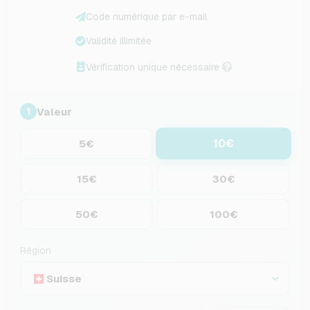
Code numérique par e-mail
Validité illimitée
Vérification unique nécessaire
Valeur
1
10€
5€
15€
30€
50€
100€
Région
Suisse